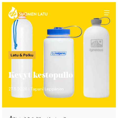
Suomen Latu
Siirry
suoraan
sisältöön
Latu & Polku
Kevyt kestopullo
27.5.2026 | Tapani Leppänen