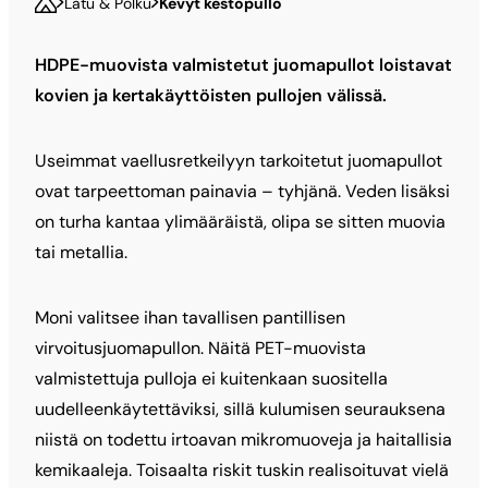
Latu & Polku
Kevyt kestopullo
HDPE-muovista valmistetut juomapullot loistavat
kovien ja kertakäyttöisten pullojen välissä.
Useimmat vaellusretkeilyyn tarkoitetut juomapullot
ovat tarpeettoman painavia – tyhjänä. Veden lisäksi
on turha kantaa ylimääräistä, olipa se sitten muovia
tai metallia.
Moni valitsee ihan tavallisen pantillisen
virvoitusjuomapullon. Näitä PET-muovista
valmistettuja pulloja ei kuitenkaan suositella
uudelleenkäytettäviksi, sillä kulumisen seurauksena
niistä on todettu irtoavan mikromuoveja ja haitallisia
kemikaaleja. Toisaalta riskit tuskin realisoituvat vielä