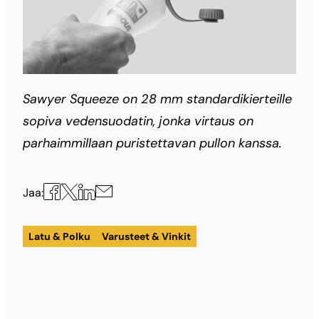
Sawyer Squeeze on 28 mm standardikierteille
sopiva vedensuodatin, jonka virtaus on
parhaimmillaan puristettavan pullon kanssa.
Jaa
Jaa
Jaa
Jaa
Jaa:
X:ssä
Facebookissa
LinkedInissä
sähköpostilla
Latu & Polku
Varusteet & Vinkit