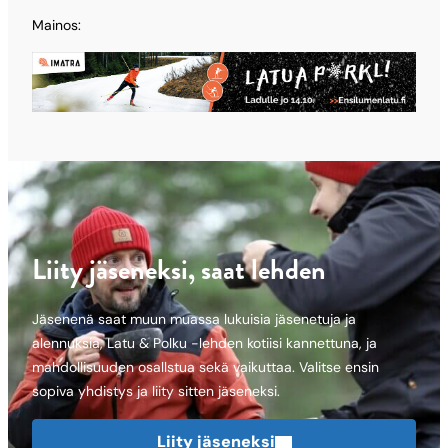
Mainos:
Liity jäseneksi, saat lehden
Jäsenenä saat muun muassa lukuisia jäsenetuja ja
alennuksia, Latu & Polku -lehden kotiisi kannettuna, ja
mahdollisuuden osallstua sekä vaikuttaa. Valitse ensin
sopiva yhdistys ja liity sitten jäseneksi.
Liity jäseneksi