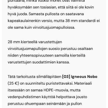
puhtaana, minkä vuoksi monet ovat valmiita
hyväksymään sen tosiasian, että siitä ei ole kovin
hyvä juoda. Samasta pullosta on saatavana
kapeakaulainenkin versio, mutta 38 mm standardi ei
ole sama kuin virvoitusjuomapulloissa.
28 mm kierteellä varustettujen
virvoitusjuomapullojen suosio perustuu osaltaan
niiden yhteensopivuuteen samoilla kierteillä
varustettujen suodattimien kanssa.
Tätä tarkoitusta silmälläpitäen
[03] Igneous Nobo
(25 €) on suunniteltu puristettavaksi. Materiaali
itsessään on samaa HDPE-muovia, mutta
vedenpuhdistimen käyttöä helpottava jousto
perustuu ohuempaan seinämään ja pullon