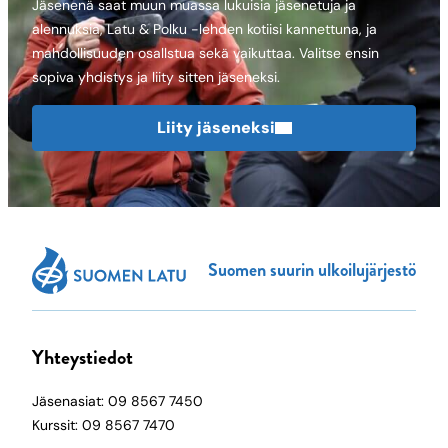
Jäsenenä saat muun muassa lukuisia jäsenetuja ja
alennuksia, Latu & Polku -lehden kotiisi kannettuna, ja
mahdollisuuden osallstua sekä vaikuttaa. Valitse ensin
sopiva yhdistys ja liity sitten jäseneksi.
Liity jäseneksi
Suomen suurin ulkoilujärjestö
Yhteystiedot
Jäsenasiat: 09 8567 7450
Kurssit: 09 8567 7470