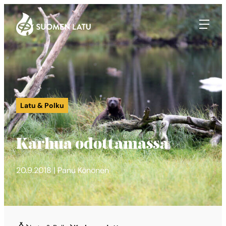
Suomen Latu
Siirry
suoraan
sisältöön
Latu & Polku
Karhua odottamassa
20.9.2018 | Panu Könönen