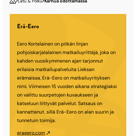
Latu & Polku
Karhua odottamassa
Erä-Eero
Eero Kortelainen on pitkän linjan
pohjoiskarjalalainen matkailuyrittäjä, joka on
kahden vuosikymmenen ajan tarjonnut
erilaisia matkailupalveluita Lieksan
erämaissa. Erä-Eero on matkailuyrityksen
nimi. Viimeisen 15 vuoden aikana strategiaksi
on valittu suurpetojen kuvaukseen ja
katseluun liittyvät palvelut. Satsaus on
kannattanut, sillä Erä-Eero on alan suurin ja
tunnetuin toimija.
eraeero.com