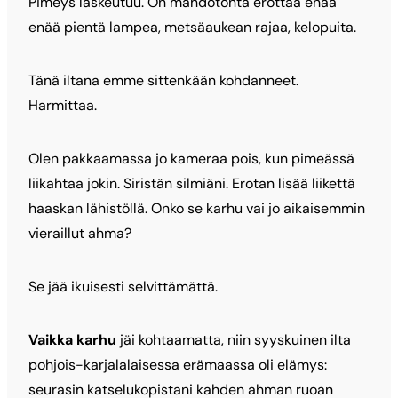
Pimeys laskeutuu. On mahdotonta erottaa enää
enää pientä lampea, metsäaukean rajaa, kelopuita.
Tänä iltana emme sittenkään kohdanneet.
Harmittaa.
Olen pakkaamassa jo kameraa pois, kun pimeässä
liikahtaa jokin. Siristän silmiäni. Erotan lisää liikettä
haaskan lähistöllä. Onko se karhu vai jo aikaisemmin
vieraillut ahma?
Se jää ikuisesti selvittämättä.
Vaikka karhu
jäi kohtaamatta, niin syyskuinen ilta
pohjois-karjalalaisessa erämaassa oli elämys:
seurasin katselukopistani kahden ahman ruoan