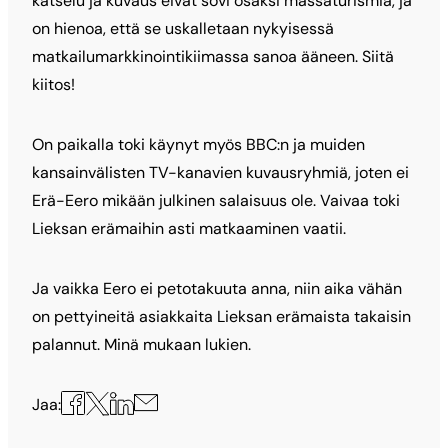
katselu ja kuvaus eivät sovi osaksi massaturismia, ja
on hienoa, että se uskalletaan nykyisessä
matkailumarkkinointikiimassa sanoa ääneen. Siitä
kiitos!
On paikalla toki käynyt myös BBC:n ja muiden
kansainvälisten TV-kanavien kuvausryhmiä, joten ei
Erä-Eero mikään julkinen salaisuus ole. Vaivaa toki
Lieksan erämaihin asti matkaaminen vaatii.
Ja vaikka Eero ei petotakuuta anna, niin aika vähän
on pettyineitä asiakkaita Lieksan erämaista takaisin
palannut. Minä mukaan lukien.
Jaa
Jaa
Jaa
Jaa
Jaa:
X:ssä
Facebookissa
LinkedInissä
sähköpostilla