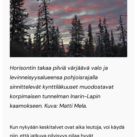
Horisontin takaa pilviä värjäävä valo ja
levinneisyysalueensa pohjoisrajalla
sinnittelevät kynttiläkuuset muodostavat
korpimaisen tunnelman Inarin-Lapin
kaamokseen. Kuva: Matti Mela.
Kun nykyään keskitalvet ovat aika leutoja, voi käydä
niin, että jatkuva pilvisyys pilaa hyvät