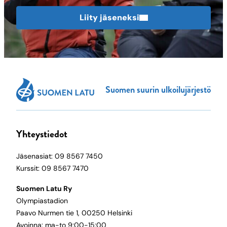
Liity jäseneksi
Suomen suurin ulkoilujärjestö
Yhteystiedot
Jäsenasiat: 09 8567 7450
Kurssit: 09 8567 7470
Suomen Latu Ry
Olympiastadion
Paavo Nurmen tie 1, 00250 Helsinki
Avoinna: ma-to 9:00-15:00