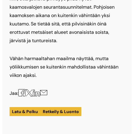
kaamosvalojen seurantasuunnitelmat. Pohjoisen
kaamoksen aikana on kuitenkin vähintään yksi
kuutamo. Se tietää sitä, että pilvisinäkin öinä
erottuvat metsäiset alueet avonaisista soista,
järvistä ja tuntureista.
Vähän harmaaltahan maailma näyttää, mutta
yöliikkumisen se kuitenkin mahdollistaa vähintään
viikon ajaksi.
Jaa
Jaa
Jaa
Jaa
Jaa:
X:ssä
Facebookissa
LinkedInissä
sähköpostilla
Latu & Polku
Retkeily & Luonto