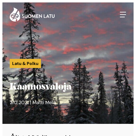
Suomen Latu
Siirry
suoraan
sisältöön
Latu & Polku
Kaamosvaloja
2.12.2021 | Matti Mela