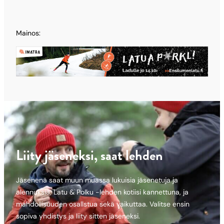
Mainos:
Liity jäseneksi, saat lehden
Jäsenenä saat muun muassa lukuisia jäsenetuja ja
alennuksia, Latu & Polku -lehden kotiisi kannettuna, ja
mahdollisuuden osallstua sekä vaikuttaa. Valitse ensin
sopiva yhdistys ja liity sitten jäseneksi.