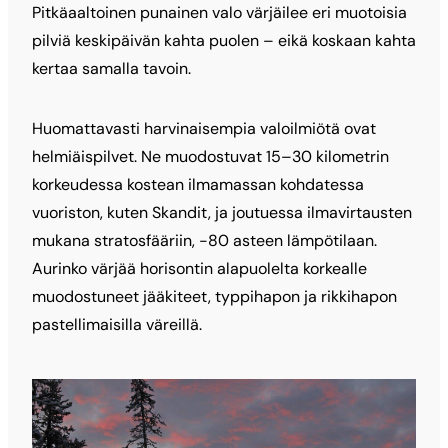
Pitkäaaltoinen punainen valo värjäilee eri muotoisia
pilviä keskipäivän kahta puolen – eikä koskaan kahta
kertaa samalla tavoin.
Huomattavasti harvinaisempia valoilmiötä ovat
helmiäispilvet. Ne muodostuvat 15–30 kilometrin
korkeudessa kostean ilmamassan kohdatessa
vuoriston, kuten Skandit, ja joutuessa ilmavirtausten
mukana stratosfääriin, -80 asteen lämpötilaan.
Aurinko värjää horisontin alapuolelta korkealle
muodostuneet jääkiteet, typpihapon ja rikkihapon
pastellimaisilla väreillä.