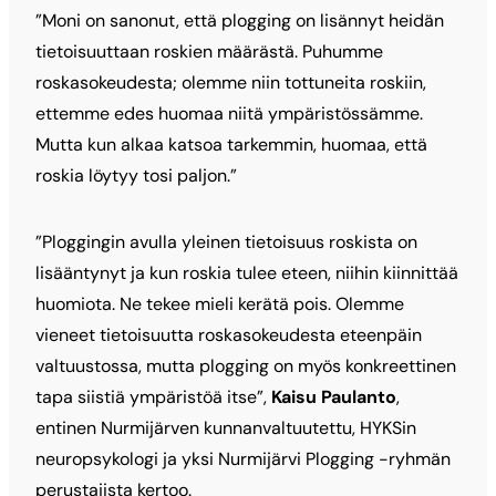
”Moni on sanonut, että plogging on lisännyt heidän
tietoisuuttaan roskien määrästä. Puhumme
roskasokeudesta; olemme niin tottuneita roskiin,
ettemme edes huomaa niitä ympäristössämme.
Mutta kun alkaa katsoa tarkemmin, huomaa, että
roskia löytyy tosi paljon.”
”Ploggingin avulla yleinen tietoisuus roskista on
lisääntynyt ja kun roskia tulee eteen, niihin kiinnittää
huomiota. Ne tekee mieli kerätä pois. Olemme
vieneet tietoisuutta roskasokeudesta eteenpäin
valtuustossa, mutta plogging on myös konkreettinen
tapa siistiä ympäristöä itse”,
Kaisu ­Paulanto
,
entinen Nurmijärven kunnanvaltuutettu, HYKSin
neuropsykologi ja yksi Nurmijärvi Plogging -ryhmän
perustajista kertoo.