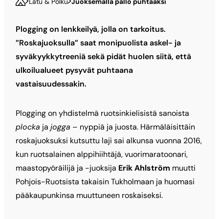
Latu & Polku
Juoksemalla pallo puhtaaksi
Plogging on lenkkeilyä, jolla on tarkoitus.
”Roskajuoksulla” saat monipuolista askel- ja
syväkyykkytreeniä sekä pidät huolen siitä, että
ulkoilualueet pysyvät puhtaana
vastaisuudessakin.
Plogging on yhdistelmä ruotsinkielisistä sanoista
plocka
ja
jogga
– nyppiä ja juosta. Härmäläisittäin
roskajuoksuksi kutsuttu laji sai alkunsa vuonna 2016,
kun ruotsalainen alppihiihtäjä, vuorimaratoonari,
maastopyöräilijä ja -juoksija
Erik Ahlström
muutti
Pohjois-Ruotsista takaisin Tukholmaan ja huomasi
pääkaupunkinsa muuttuneen roskaiseksi.