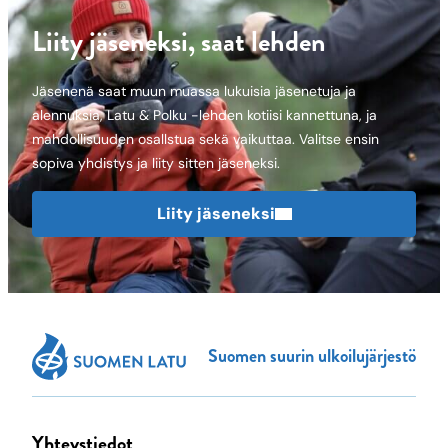
Liity jäseneksi, saat lehden
Jäsenenä saat muun muassa lukuisia jäsenetuja ja
alennuksia, Latu & Polku -lehden kotiisi kannettuna, ja
mahdollisuuden osallstua sekä vaikuttaa. Valitse ensin
sopiva yhdistys ja liity sitten jäseneksi.
Liity jäseneksi
Suomen suurin ulkoilujärjestö
Yhteystiedot