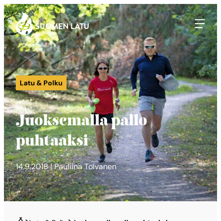
Suomen Latu
Siirry
suoraan
sisältöön
Latu & Polku
Juoksemalla pallo
puhtaaksi
14.9.2018 | Pauliina Toivanen