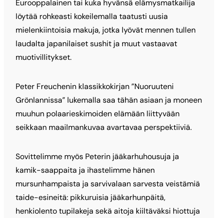
Eurooppalainen tai kuka hyvänsä elämysmatkailija
löytää rohkeasti kokeilemalla taatusti uusia
mielenkiintoisia makuja, jotka lyövät mennen tullen
laudalta japanilaiset sushit ja muut vastaavat
muotivillitykset.
Peter Freuchenin klassikkokirjan ”Nuoruuteni
Grönlannissa” lukemalla saa tähän asiaan ja moneen
muuhun polaarieskimoiden elämään liittyvään
seikkaan maailmankuvaa avartavaa perspektiiviä.
Sovittelimme myös Peterin jääkarhuhousuja ja
kamik-saappaita ja ihastelimme hänen
mursunhampaista ja sarvivalaan sarvesta veistämiä
taide-esineitä: pikkuruisia jääkarhunpäitä,
henkiolento tupilakeja sekä aitoja kiiltäväksi hiottuja