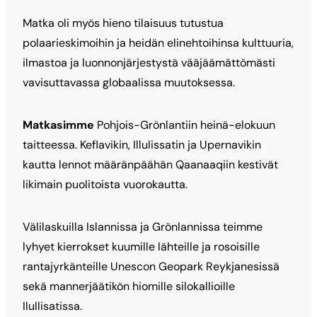
Matka oli myös hieno tilaisuus tutustua
polaarieskimoihin ja heidän elinehtoihinsa kulttuuria,
ilmastoa ja luonnonjärjestystä vääjäämättömästi
vavisuttavassa globaalissa muutoksessa.
Matkasimme
Pohjois-Grönlantiin heinä-elokuun
taitteessa. Keflavikin, Illulissatin ja Upernavikin
kautta lennot määränpäähän Qaanaaqiin kestivät
likimain puolitoista vuorokautta.
Välilaskuilla Islannissa ja Grönlannissa teimme
lyhyet kierrokset kuumille lähteille ja rosoisille
rantajyrkänteille Unescon Geopark Reykjanesissä
sekä mannerjäätikön hiomille silokallioille
Ilullisatissa.