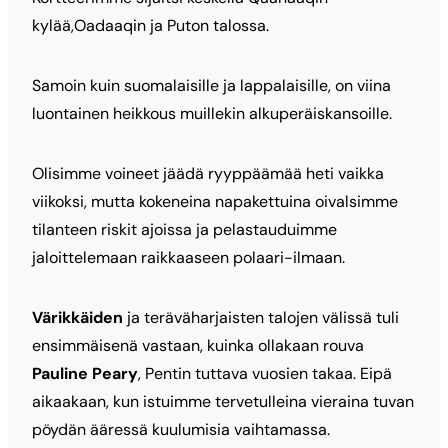
kylää,Oadaaqin ja Puton talossa.
Samoin kuin suomalaisille ja lappalaisille, on viina
luontainen heikkous muillekin alkuperäiskansoille.
Olisimme voineet jäädä ryyppäämää heti vaikka
viikoksi, mutta kokeneina napakettuina oivalsimme
tilanteen riskit ajoissa ja pelastauduimme
jaloittelemaan raikkaaseen polaari-ilmaan.
Värikkäiden
ja teräväharjaisten talojen välissä tuli
ensimmäisenä vastaan, kuinka ollakaan rouva
Pauline Peary
, Pentin tuttava vuosien takaa. Eipä
aikaakaan, kun istuimme tervetulleina vieraina tuvan
pöydän ääressä kuulumisia vaihtamassa.