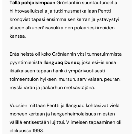
Tällä pohjoisimpaan
Grönlantiin suuntautuneella
hiihtovaelluksella ja tutkimusmatkallaan Pentti
Kronqvist tapasi ensimmäisen kerran ja ystävystyi
alueen alkuperäisasukkaiden polaarieskimoiden
kanssa.
Eräs heistä oli koko Grönlannin yksi tunnetuimmista
pyyntimiehistä
Ilanguaq Duneq
, joka esi-isiensä
ikiaikaiseen tapaan hankki ympärivuotisesti
toimeentulon hylkeen, mursun, sarvivalaan, peuran,
myskihärän ja jääkarhun metsästäjänä.
Vuosien mittaan Pentti ja Ilanguaq kohtasivat vielä
moneen kertaan ja hengenheimolaisuus miesten
välillä entisestään lujittui. Viimeisen tapaaminen oli
elokuussa 1993.