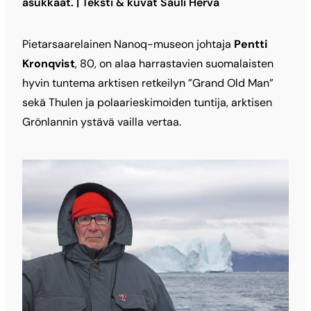
asukkaat. | Teksti & kuvat Sauli Herva
Pietarsaarelainen Nanoq-museon johtaja
Pentti
Kronqvist
, 80, on alaa harrastavien suomalaisten
hyvin tuntema arktisen retkeilyn ”Grand Old Man”
sekä Thulen ja polaarieskimoiden tuntija, arktisen
Grönlannin ystävä vailla vertaa.