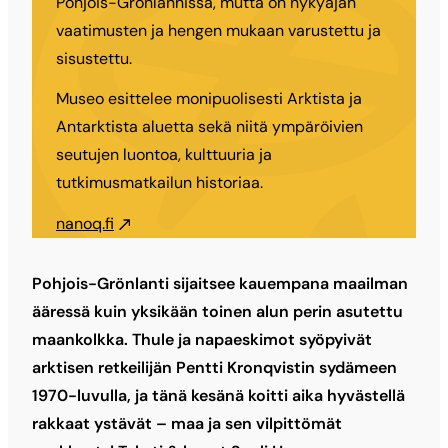
Pohjois-Grönlannissa, mutta on nykyajan
vaatimusten ja hengen mukaan varustettu ja
sisustettu.
Museo esittelee monipuolisesti Arktista ja
Antarktista aluetta sekä niitä ympäröivien
seutujen luontoa, kulttuuria ja
tutkimusmatkailun historiaa.
nanoq.fi
Pohjois-Grönlanti sijaitsee kauempana maailman
ääressä kuin yksikään toinen alun perin asutettu
maankolkka. Thule ja napaeskimot syöpyivät
arktisen retkeilijän Pentti Kronqvistin sydämeen
1970-luvulla, ja tänä kesänä koitti aika hyvästellä
rakkaat ystävät – maa ja sen vilpittömät