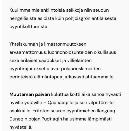
Kuulimme mielenkiintoisia seikkoja niin seudun
hengellisistä asioista kuin pohjoisgrönlantilaisesta
pyyntikulttuurista.
Yhteiskunnan ja ilmastonmuutoksen
arvaamattomuus, luonnonolosuhteiden oikullisuus
sekä erilaiset säädökset ja villieläinten
pyyntirajoitukset ajavat polaarieskimoiden
perinteistä elämäntapaa jatkuvasti ahtaammalle.
Muutaman päivän
kuluttua koitti aika sanoa hyvästi
hyville ystäville – Qaanaaqille ja sen vilpittömille
asukkaille. Eritoten suuren pyyntimiehen Ilanguaq
Duneqin pojan Pudtlaqin halusimme lämpimästi
hyvästellä.