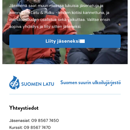
Jäsenenä saat muun muassa lukuisia jäsenetuja ja
alennuksia, Latu & Polku -lehden kotiisi kannettuna, ja
mahdollisuuden osallstua sekä vaikuttaa. Valitse ensin
sopiva yhdistys ja liity sitten jäseneksi.
Liity jäseneksi
Suomen suurin ulkoilujärjestö
Yhteystiedot
Jäsenasiat: 09 8567 7450
Kurssit: 09 8567 7470