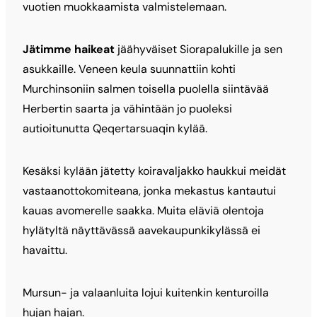
vuotien muokkaamista valmistelemaan.
Jätimme haikeat
jäähyväiset Siorapalukille ja sen
asukkaille. Veneen keula suunnattiin kohti
Murchinsoniin salmen toisella puolella siintävää
Herbertin saarta ja vähintään jo puoleksi
autioitunutta Qeqertarsuaqin kylää.
Kesäksi kylään jätetty koiravaljakko haukkui meidät
vastaanottokomiteana, jonka mekastus kantautui
kauas avomerelle saakka. Muita eläviä olentoja
hylätyltä näyttävässä aavekaupunkikylässä ei
havaittu.
Mursun- ja valaanluita lojui kuitenkin kenturoilla
hujan hajan.