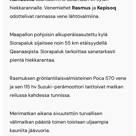
hiekkarannalle. Venemiehet
Rasmus
ja
Kepisoq
odottelivat rannassa vene lähtövalmiina.
Maapallon pohjoisin alkuperäisasutettu kylä
Siorapaluk sijaitsee noin 55 km etäisyydellä
Qaanaaqista. Siorapaluk tarkoittaa sanatarkasti
pientä hiekkarantaa.
Rasmuksen grönlantilaisvalmisteinen Poca 570 vene
ja sen 115 hv Suzuki-perämoottori taittoivat matkan
reilussa kahdessa tunnissa.
Merimatkan aikana sivuutettiin turvallisen
välimatkan päästä toinen toistaan uljaampia
kauniita jäävuoria.