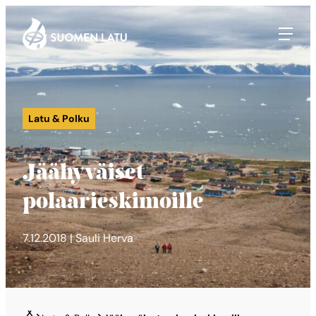
Suomen Latu
Siirry
suoraan
sisältöön
Latu & Polku
Jäähyväiset
polaarieskimoille
7.12.2018 | Sauli Herva