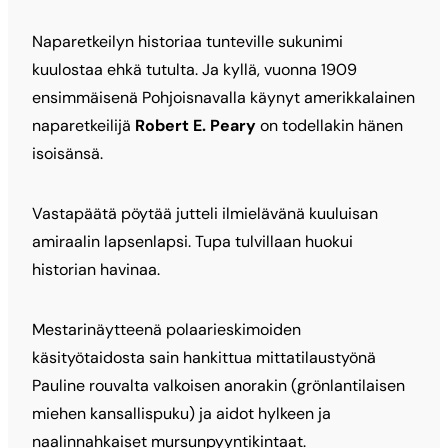
Naparetkeilyn historiaa tunteville sukunimi
kuulostaa ehkä tutulta. Ja kyllä, vuonna 1909
ensimmäisenä Pohjoisnavalla käynyt amerikkalainen
naparetkeilijä
Robert E. Peary
on todellakin hänen
isoisänsä.
Vastapäätä pöytää jutteli ilmielävänä kuuluisan
amiraalin lapsenlapsi. Tupa tulvillaan huokui
historian havinaa.
Mestarinäytteenä polaarieskimoiden
käsityötaidosta sain hankittua mittatilaustyönä
Pauline rouvalta valkoisen anorakin (grönlantilaisen
miehen kansallispuku) ja aidot hylkeen ja
naalinnahkaiset mursunpyyntikintaat.