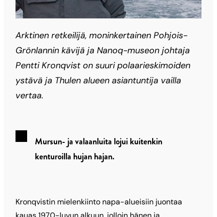
Arktinen retkeilijä, moninkertainen Pohjois-
Grönlannin kävijä ja Nanoq-museon johtaja
Pentti Kronqvist on suuri polaarieskimoiden
ystävä ja Thulen alueen asiantuntija vailla
vertaa.
Mursun- ja valaan­luita lojui kuitenkin
kenturoilla hujan hajan.
Kronqvistin mielenkiinto napa-alueisiin juontaa
kauas 1970-luvun alkuun, jolloin hänen ja