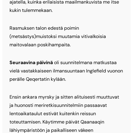
ajatella, kuinka erilaisista maailmankuvista me itse
kukin tulemmekaan.
Rasmuksen talon edestä poimin
(metsästys)muistoksi muutamia vitivalkoisia
maitovalaan poskihampaita.
Seuraavina päivinä
oli suunnitelmana matkustaa
vielä vastakkaiseen ilmansuuntaan Inglefield vuonon
perälle Qeqertatin kylään.
Ensin ankara myrsky ja sitten alituisesti muuttuvat
ja huonosti meriretkisuunnitelmiin passaavat
lentoaikataulut estivät kuitenkin reissun
toteuttamisen. Käytimme päivät Qaanaaqin
lähiympäristöön ja paikalliseen väkeen