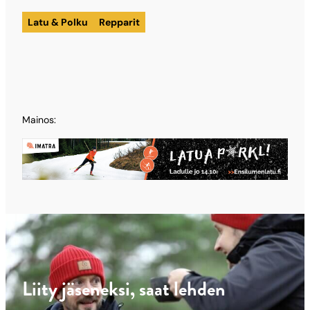
Latu & Polku
Repparit
Mainos:
Liity jäseneksi, saat lehden