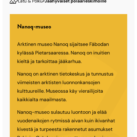
Latu & Polku
Jäähyväiset polaarieskimoille
Nanoq-museo
Arktinen museo Nanoq sijaitsee Fäbodan
kylässä Pietarsaaressa. Nanoq on inuitien
kieltä ja tarkoittaa jääkarhua.
Nanoq on arktinen tietokeskus ja tunnustus
viimeisten arktisten luonnonkansojen
kulttuureille. Museossa käy vierailijoita
kaikkialta maailmasta.
Nanoq-museo sulautuu luontoon ja elää
vuodenaikojen rytmissä aivan kuin ikivanhat
kivestä ja turpeesta rakennetut asumukset