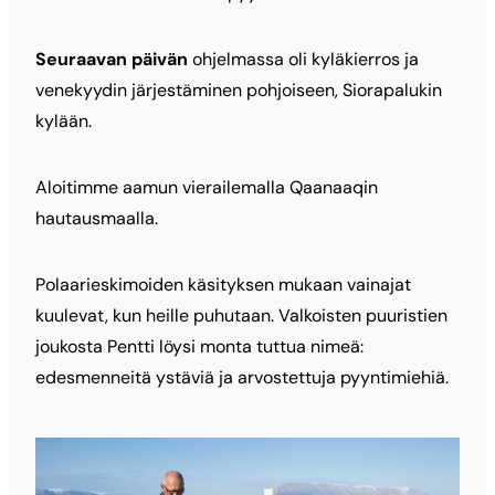
Seuraavan päivän
ohjelmassa oli kyläkierros ja
venekyydin järjestäminen pohjoiseen, Siorapalukin
kylään.
Aloitimme aamun vierailemalla Qaanaaqin
hautausmaalla.
Polaarieskimoiden käsityksen mukaan vainajat
kuulevat, kun heille puhutaan. Valkoisten puuristien
joukosta Pentti löysi monta tuttua nimeä:
edesmenneitä ystäviä ja arvostettuja pyyntimiehiä.