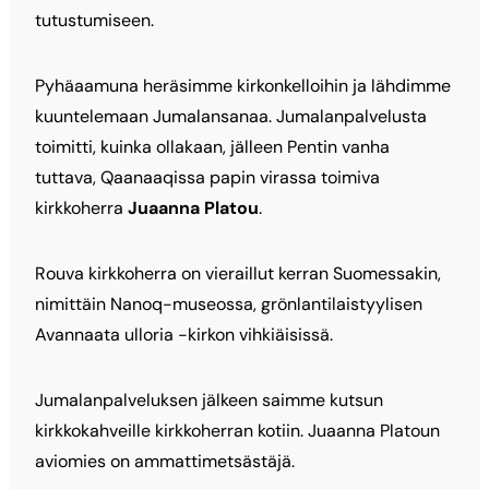
tutustumiseen.
Pyhäaamuna heräsimme kirkonkelloihin ja lähdimme
kuuntelemaan Jumalansanaa. Jumalanpalvelusta
toimitti, kuinka ollakaan, jälleen Pentin vanha
tuttava, Qaanaaqissa papin virassa toimiva
kirkkoherra
Juaanna Platou
.
Rouva kirkkoherra on vieraillut kerran Suomessakin,
nimittäin Nanoq-museossa, grönlantilaistyylisen
Avannaata ulloria -kirkon vihkiäisissä.
Jumalanpalveluksen jälkeen saimme kutsun
kirkkokahveille kirkkoherran kotiin. Juaanna Platoun
aviomies on ammattimetsästäjä.