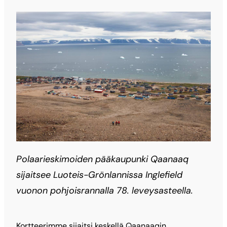
Polaarieskimoiden pääkaupunki Qaanaaq
sijaitsee Luoteis-Grönlannissa Inglefield
vuonon pohjoisrannalla 78. leveysasteella.
Kortteerimme sijaitsi keskellä Qaanaaqin