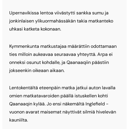
Upernavikissa lentoa viivästytti sankka sumu ja
jonkinlaisen ylikuormahässäkän takia matkanteko
uhkasi katketa kokonaan.
Kymmenkunta matkustajaa määrättiin odottamaan
ties milloin aukeavaa seuraavaa yhteyttä. Arpa ei
onneksi osunut kohdalle, ja Qaanaaqiin päästiin
jokseenkin oikeaan aikaan.
Lentokentältä eteenpäin matka jatkui auton lavalla
omien matkatavaroiden päällä istuskellen kohti
Qaanaaqin kylää. Jo ensi näkemältä Inglefield -
vuonon avarat maisemat näyttivät silmiä hivelevän
kauniilta.