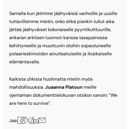
Samalla kun jätimme jäähyväisiä vanhoille ja uusille
tuttavillemme mietin, onko ehkä piankin tullut aika
jättää jäähyväiset kokonaiselle pyyntikulttuurille,
ankaran arktisen luonnon kanssa tasapainossa
kehittyneelle ja muuttuviin oloihin sopeutuneelle
polaarieskimoiden ainutlaatuiselle ja ikiaikaiselle
elämäntavalle.
Kaikista uhkista huolimatta mietin myös
mahdollisuuksia.
Juaanna Platoun
meille
ojentaman dokumenttielokuvan otsikon sanoin: ”We
are here to survive”.
Jaa
Jaa
Jaa
Jaa
Jaa:
X:ssä
Facebookissa
LinkedInissä
sähköpostilla