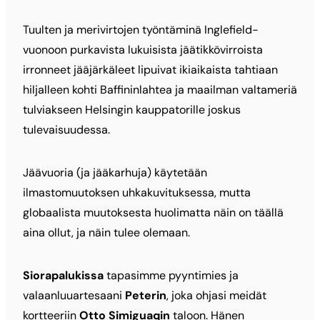
Tuulten ja merivirtojen työntäminä Inglefield-
vuonoon purkavista lukuisista jäätikkövirroista
irronneet jääjärkäleet lipuivat ikiaikaista tahtiaan
hiljalleen kohti Baffininlahtea ja maailman valtameriä
tulviakseen Helsingin kauppatorille joskus
tulevaisuudessa.
Jäävuoria (ja jääkarhuja) käytetään
ilmastomuutoksen uhkakuvituksessa, mutta
globaalista muutoksesta huolimatta näin on täällä
aina ollut, ja näin tulee olemaan.
Siorapalukissa
tapasimme pyyntimies ja
valaanluuartesaani
Peterin
, joka ohjasi meidät
kortteeriin
Otto ­Simiguaqin
taloon. Hänen