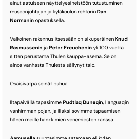
ainutlaatuiseen näyttelyesineistöön tutustuminen
museonjohtajan ja kyläkoulun rehtorin
Dan
Normanin
opastuksella.
Valkoinen rakennus itsessään on alkuperäinen
Knud
Rasmussenin
ja
Peter Freuchenin
yli 100 vuotta
sitten perustama Thulen kauppa-asema. Se on
ainoa vanhasta Thulesta säilynyt talo.
Osaisivatpa seinät puhua.
Iltapäivällä tapasimme
Pudtlaq Duneqin
, Ilanguaqin
vanhimman pojan, ja illaksi sovimme tapaamisen
hänen meille hankkimien venemiesten kanssa.
Aamusella
suuntasimme satamaan eli kylän