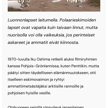
Luonnonlapset laitumella. Polaarieskimoiden
lapset ovat vapaita kuin taivaan linnut, mutta
nuorisolla voi olla vaikeuksia, jos perinteiset
askareet ja ammatit eivät kiinnosta.
1970-luvulla Iku Oshima retkeili aluksi filmiryhmien
kanssa Pohjois-Grönlannissa, kuten Penttikin, mutta
päätyi sitten täydelliseen elämänmuutokseen, otti
itselleen eskimovaimon ja ryhtyi
ammattimetsästäjäksi arktisille rannoille ja
pohjoisen hyisille vesille.
Olohuoneen seinillä rönsyilevä japanilainen