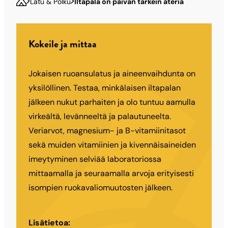
Latu & Polku
Iltapala on päivän tärkein ateria
Kokeile ja mittaa
Jokaisen ruoansulatus ja aineenvaihdunta on
yksilöllinen. Testaa, minkälaisen iltapalan
jälkeen nukut parhaiten ja olo tuntuu aamulla
virkeältä, levänneeltä ja palautuneelta.
Veriarvot, magnesium- ja B-vitamiinitasot
sekä muiden vitamiinien ja kivennäisaineiden
imeytyminen selviää laboratoriossa
mittaamalla ja seuraamalla arvoja erityisesti
isompien ruokavaliomuutosten jälkeen.
Lisätietoa: