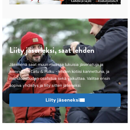
Liity jäseneksi, saat lehden
Jäsenenä saat muun muassa lukuisia jäsenetuja ja
alennuksia, Latu & Polku -lehden kotiisi kannettuna, ja
mahdollisuuden osallstua sekä vaikuttaa. Valitse ensin
sopiva yhdistys ja liity sitten jäseneksi.
Liity jäseneksi