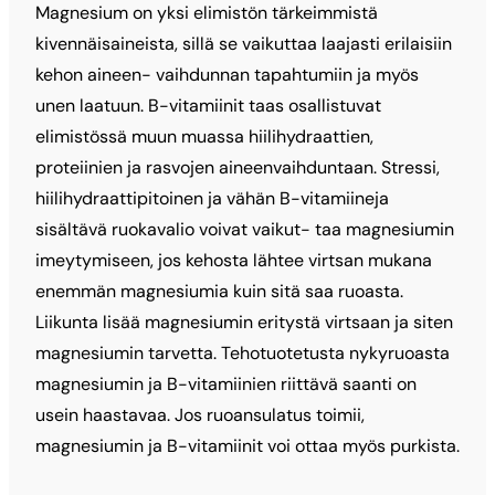
Magnesium on yksi elimistön tärkeimmistä
kivennäisaineista, sillä se vaikuttaa laajasti erilaisiin
kehon aineen- vaihdunnan tapahtumiin ja myös
unen laatuun. B-vitamiinit taas osallistuvat
elimistössä muun muassa hiilihydraattien,
proteiinien ja rasvojen aineenvaihduntaan. Stressi,
hiilihydraattipitoinen ja vähän B-vitamiineja
sisältävä ruokavalio voivat vaikut- taa magnesiumin
imeytymiseen, jos kehosta lähtee virtsan mukana
enemmän magnesiumia kuin sitä saa ruoasta.
Liikunta lisää magnesiumin eritystä virtsaan ja siten
magnesiumin tarvetta. Tehotuotetusta nykyruoasta
magnesiumin ja B-vitamiinien riittävä saanti on
usein haastavaa. Jos ruoansulatus toimii,
magnesiumin ja B-vitamiinit voi ottaa myös purkista.