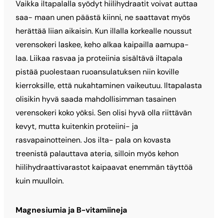
Vaikka iltapalalla syödyt hiilihydraatit voivat auttaa
saa- maan unen päästä kiinni, ne saattavat myös
herättää liian aikaisin. Kun illalla korkealle noussut
verensokeri laskee, keho alkaa kaipailla aamupa-
laa. Liikaa rasvaa ja proteiinia sisältävä iltapala
pistää puolestaan ruoansulatuksen niin koville
kierroksille, että nukahtaminen vaikeutuu. Iltapalasta
olisikin hyvä saada mahdollisimman tasainen
verensokeri koko yöksi. Sen olisi hyvä olla riittävän
kevyt, mutta kuitenkin proteiini- ja
rasvapainotteinen. Jos ilta- pala on kovasta
treenistä palauttava ateria, silloin myös kehon
hiilihydraattivarastot kaipaavat enemmän täyttöä
kuin muulloin.
Magnesiumia ja B-vitamiineja