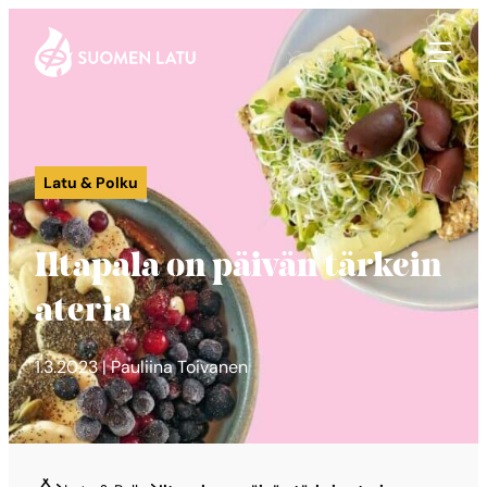
Suomen Latu
Siirry
suoraan
sisältöön
Latu & Polku
Iltapala on päivän tärkein
ateria
1.3.2023 | Pauliina Toivanen