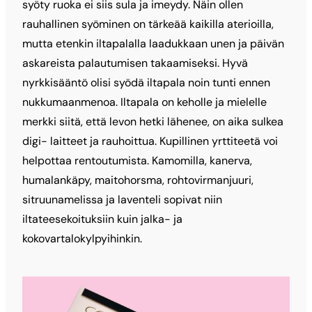
syöty ruoka ei siis sula ja imeydy. Näin ollen
rauhallinen syöminen on tärkeää kaikilla aterioilla,
mutta etenkin iltapalalla laadukkaan unen ja päivän
askareista palautumisen takaamiseksi. Hyvä
nyrkkisääntö olisi syödä iltapala noin tunti ennen
nukkumaanmenoa. Iltapala on keholle ja mielelle
merkki siitä, että levon hetki lähenee, on aika sulkea
digi- laitteet ja rauhoittua. Kupillinen yrttiteetä voi
helpottaa rentoutumista. Kamomilla, kanerva,
humalankäpy, maitohorsma, rohtovirmanjuuri,
sitruunamelissa ja laventeli sopivat niin
iltateesekoituksiin kuin jalka- ja
kokovartalokylpyihinkin.