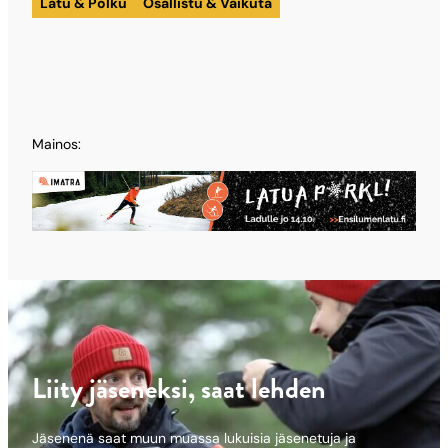
Latu & Polku
Osallistu & Vaikuta
Mainos:
Liity jäseneksi, saat lehden
Jäsenenä saat muun muassa lukuisia jäsenetuja ja