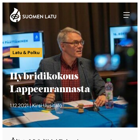
Suomen Latu
Siirry
suoraan
sisältöön
Latu & Polku
Hybridikokous
Lappeenrannasta
1.12.2021 | Kirsi Uusitalo