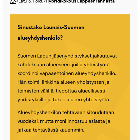
Latu & Polku
Hybridikokous Lappeenrannasta
Sinustako Lounais-Suomen
alueyhdyshenkilö?
Suomen Ladun jäsenyhdistykset jakautuvat
kahdeksaan alueeseen, joilla yhteistyötä
koordinoi vapaaehtoinen alueyhdyshenkilö.
Hän toimii linkkinä alueen yhdistysten ja
toimiston välillä, tiedottaa alueellisesti
yhdistyksille ja tukee alueen yhteistyötä.
Alueyhdyshenkilön tehtävään sitoudutaan
vuodeksi, mutta moni innostuu asiasta ja
jatkaa tehtävässä kauemmin.