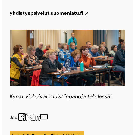
yhdistyspalvelut.suomenlatu.fi
Kynät viuhuivat muistiinpanoja tehdessä!
Jaa
Jaa
Jaa
Jaa
Jaa:
X:ssä
Facebookissa
LinkedInissä
sähköpostilla