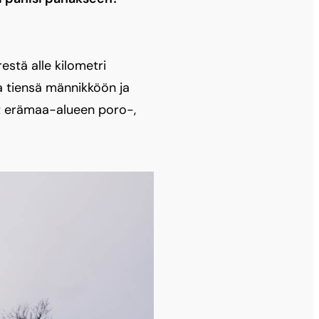
n
estä alle kilometri
aa tiensä männikköön ja
tit erämaa-alueen poro-,