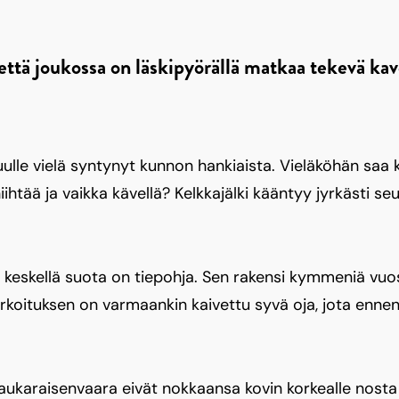
ttä joukossa on läskipyörällä matkaa tekevä kav
kuulle vielä syntynyt kunnon hankiaista. Vieläköhän saa 
iihtää ja vaikka kävellä? Kelkkajälki kääntyy jyrkästi s
 keskellä suota on tiepohja. Sen rakensi kymmeniä vuosia
 tarkoituksen on varmaankin kaivettu syvä oja, jota enne
Saukaraisenvaara eivät nokkaansa kovin korkealle nosta 