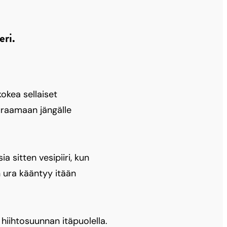
eri.
kokea sellaiset
euraamaan jängälle
 sitten vesipiiri, kun
n ura kääntyy itään
hiihtosuunnan itäpuolella.