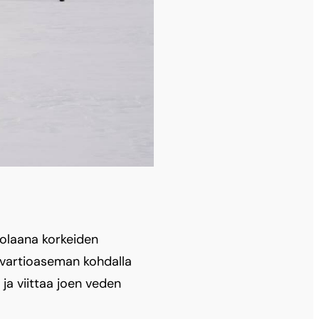
vuolaana korkeiden
javartioaseman kohdalla
ja viittaa joen veden