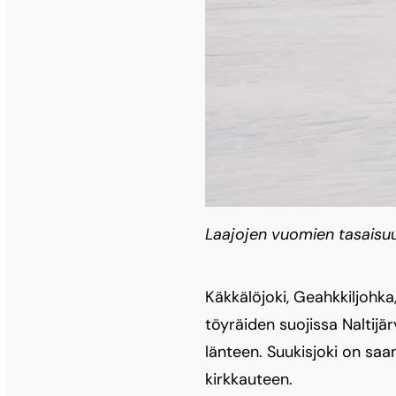
Laajojen vuomien tasaisuu
Käkkälöjoki, Geahkkiljohka
töyräiden suojissa Naltijä
länteen. Suukisjoki on saa
kirkkauteen.