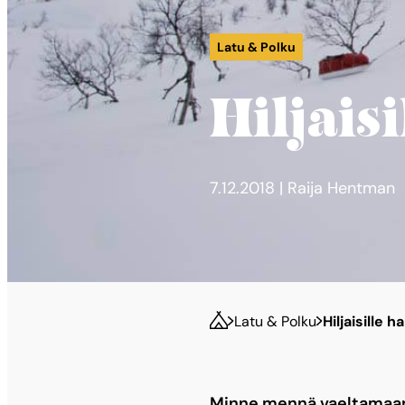
Latu & Polku
Hiljaisi
7.12.2018 | Raija Hentman
Latu & Polku
Hiljaisille h
Minne mennä vaeltamaan, 