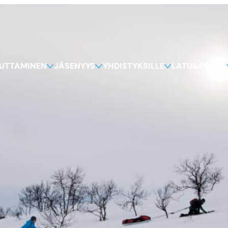
KUTTAMINEN
JÄSENYYS
YHDISTYKSILLE
LATU&POLKU