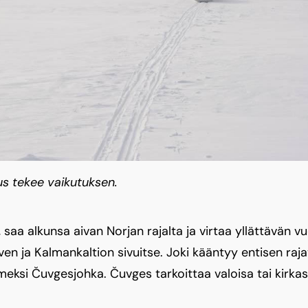
s tekee vaikutuksen.
, saa alkunsa aivan Norjan rajalta ja virtaa yllättävän 
rven ja Kalmankaltion sivuitse. Joki kääntyy entisen ra
meksi Čuvgesjohka. Čuvges tarkoittaa valoisa tai kirkas 