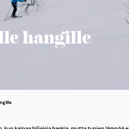
lle hangille
angille
kun kaipaa hiljaisia hankia, mutta tupien lämpöä e