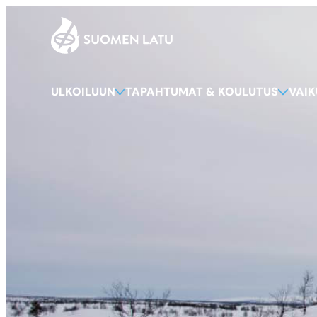
Suomen Latu
Siirry
suoraan
sisältöön
ULKOILUUN
TAPAHTUMAT & KOULUTUS
VAI