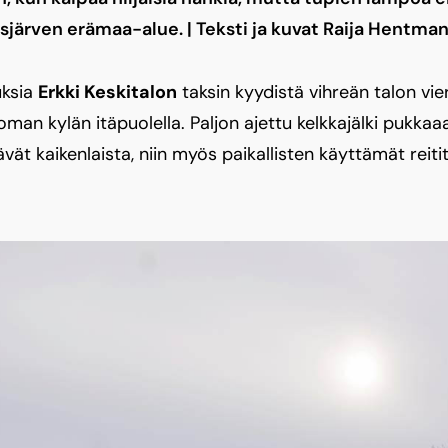
isjärven erämaa-alue. | Teksti ja kuvat Raija Hentma
sia ­
Erkki Keskitalon
taksin kyydistä vihreän talon vier
oman kylän itäpuolella. Paljon ajettu kelkkajälki pukka
tävät kaikenlaista, niin myös paikallisten käyttämät rei