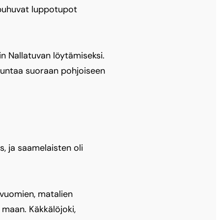
anpuhuvat luppotupot
n Nallatuvan löytämiseksi.
suuntaa suoraan pohjoiseen
s, ja saamelaisten oli
 vuomien, matalien
 maan. Käkkälöjoki,