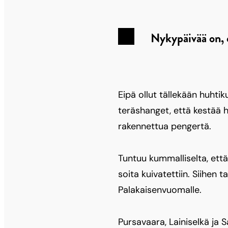
Nykypäivää on, e
Eipä ollut tällekään huhti
teräshanget, että kestää h
rakennettua pengertä.
Tuntuu kummalliselta, että
soita kuivatettiin. Siihen
Palakaisenvuomalle.
Pursavaara, Lainiselkä ja 