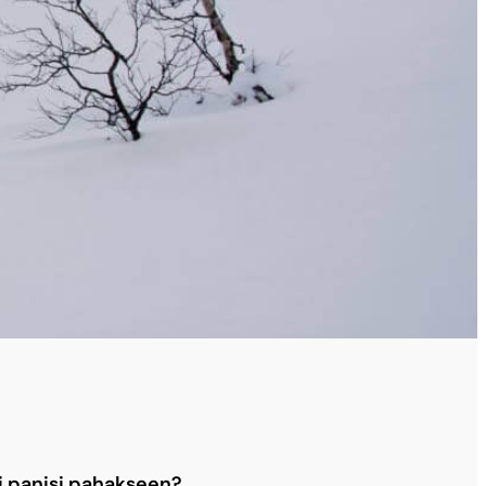
i panisi pahakseen?