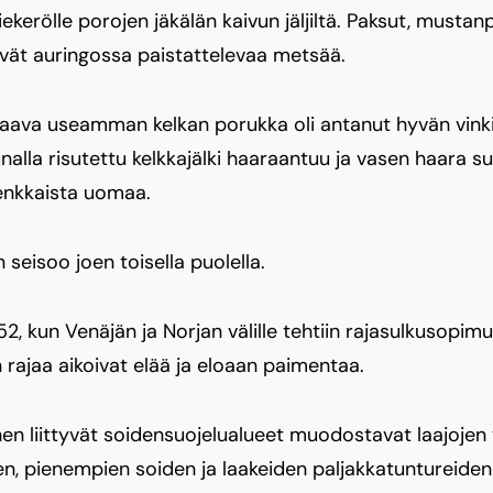
kiekerölle porojen jäkälän kaivun jäljiltä. Paksut, must
vät auringossa paistattelevaa metsää.
ssaava useamman kelkan porukka oli antanut hyvän vinki
nalla risutettu kelkkajälki haaraantuu ja vasen haara 
enkkaista uomaa.
 seisoo joen toisella puolella.
, kun Venäjän ja Norjan välille tehtiin rajasulkusopimu
 rajaa aikoivat elää ja eloaan paimentaa.
hen liittyvät soidensuojelualueet muodostavat laajojen
en, pienempien soiden ja laakeiden paljakkatuntureiden