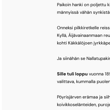
Paikoin hanki on poljettu 
männyissä vähän synkistä
Onneksi pilkkiretkelle rei
Kyllä, Äijävainaanmaan reu
kohti Käkkälöjoen jyrkkäp
Ja siinähän se Nallatupakin
Sille tuli loppu
vuonna 1852
valittava, kummalla puolen
Pöyrisjärven erämaa ja sii
koivikkoselänteiden, puroj