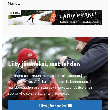
Mainos:
Liity jäseneksi, saat lehden
Jäsenenä saat muun muassa lukuisia jäsenetuja ja
alennuksia, Latu & Polku -lehden kotiisi kannettuna, ja
mahdollisuuden osallstua sekä vaikuttaa. Valitse ensin
sopiva yhdistys ja liity sitten jäseneksi.
Liity jäseneksi