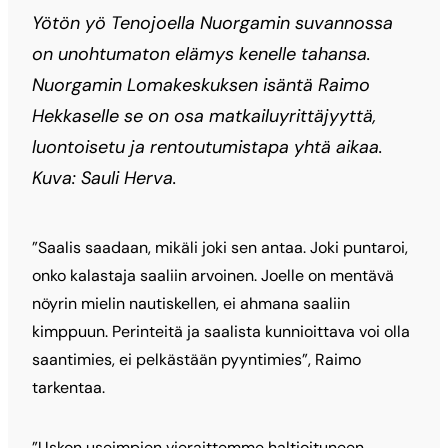
Yötön yö Tenojoella Nuorgamin suvannossa
on unohtumaton elämys kenelle tahansa.
Nuorgamin Lomakeskuksen isäntä Raimo
Hekkaselle se on osa matkailuyrittäjyyttä,
luontoisetu ja rentoutumistapa yhtä aikaa.
Kuva: Sauli Herva.
”Saalis saadaan, mikäli joki sen antaa. Joki puntaroi,
onko kalastaja saaliin arvoinen. Joelle on mentävä
nöyrin mielin nautiskellen, ei ahmana saaliin
kimppuun. Perinteitä ja saalista kunnioittava voi olla
saantimies, ei pelkästään pyyntimies”, Raimo
tarkentaa.
”Uskon useimpien vieraittemme haltioituneen