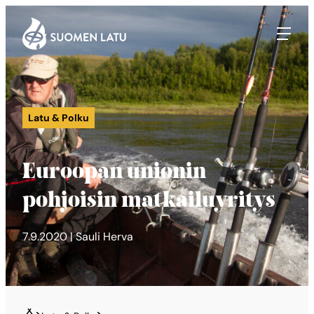
Suomen Latu
Siirry
suoraan
sisältöön
Latu & Polku
Euroopan unionin
pohjoisin matkailuyritys
7.9.2020 | Sauli Herva