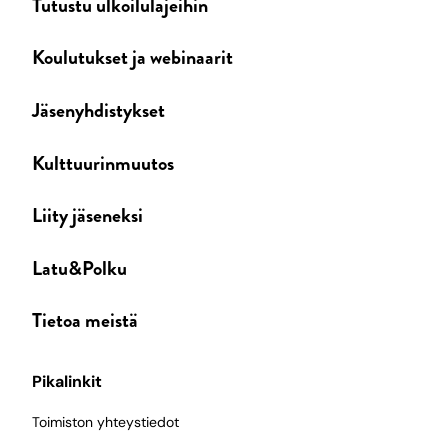
Tutustu ulkoilulajeihin
Koulutukset ja webinaarit
Jäsenyhdistykset
Kulttuurinmuutos
Liity jäseneksi
Latu&Polku
Tietoa meistä
Pikalinkit
Toimiston yhteystiedot