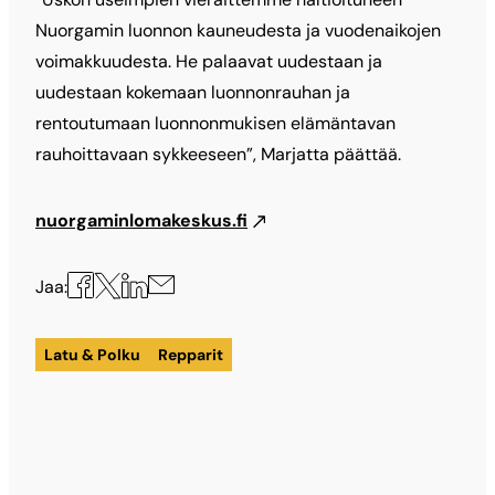
Nuorgamin luonnon kauneudesta ja vuodenaikojen
voimakkuudesta. He palaavat uudestaan ja
uudestaan kokemaan luonnonrauhan ja
rentoutumaan luonnonmukisen elämäntavan
rauhoittavaan sykkeeseen”, Marjatta päättää.
nuorgaminlomakeskus.fi
Jaa
Jaa
Jaa
Jaa
Jaa:
X:ssä
Facebookissa
LinkedInissä
sähköpostilla
Latu & Polku
Repparit