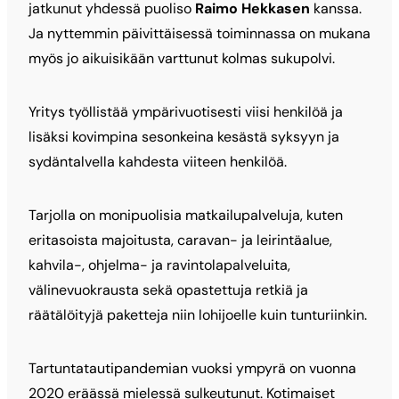
jatkunut yhdessä puoliso
Raimo Hekkasen
kanssa.
Ja nyttemmin päivittäisessä toiminnassa on mukana
myös jo aikuisikään varttunut kolmas sukupolvi.
Yritys työllistää ympärivuotisesti viisi henkilöä ja
lisäksi kovimpina sesonkeina kesästä syksyyn ja
sydäntalvella kahdesta viiteen henkilöä.
Tarjolla on monipuolisia matkailupalveluja, kuten
eritasoista majoitusta, caravan- ja leirintäalue,
kahvila-, ohjelma- ja ravintolapalveluita,
välinevuokrausta sekä opastettuja retkiä ja
räätälöityjä paketteja niin lohijoelle kuin tunturiinkin.
Tartuntatautipandemian vuoksi ympyrä on vuonna
2020 eräässä mielessä sulkeutunut. Kotimaiset