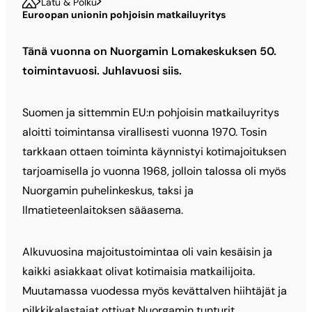
Latu & Polku
Euroopan unionin pohjoisin matkailuyritys
Tänä vuonna on Nuorgamin Lomakeskuksen 50.
toimintavuosi. Juhlavuosi siis.
Suomen ja sittemmin EU:n pohjoisin matkailuyritys
aloitti toimintansa virallisesti vuonna 1970. Tosin
tarkkaan ottaen toiminta käynnistyi kotimajoituksen
tarjoamisella jo vuonna 1968, jolloin talossa oli myös
Nuorgamin puhelinkeskus, taksi ja
Ilmatieteenlaitoksen sääasema.
Alkuvuosina majoitustoimintaa oli vain kesäisin ja
kaikki asiakkaat olivat kotimaisia matkailijoita.
Muutamassa vuodessa myös kevättalven hiihtäjät ja
pilkkikalastajat ottivat Nuorgamin tunturit