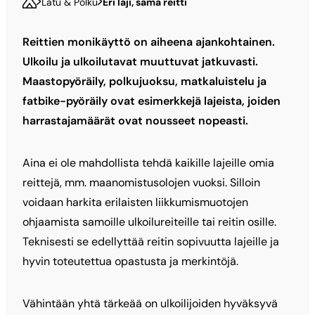
Latu & Polku
Eri laji, sama reitti
Reittien monikäyttö on aiheena ajankohtainen.
Ulkoilu ja ulkoilutavat muuttuvat jatkuvasti.
Maastopyöräily, polkujuoksu, matkaluistelu ja
fatbike-pyöräily ovat esimerkkejä lajeista, joiden
harrastajamäärät ovat nousseet nopeasti.
Aina ei ole mahdollista tehdä kaikille lajeille omia
reittejä, mm. maanomistusolojen vuoksi. Silloin
voidaan harkita erilaisten liikkumismuotojen
ohjaamista samoille ulkoilureiteille tai reitin osille.
Teknisesti se edellyttää reitin sopivuutta lajeille ja
hyvin toteutettua opastusta ja merkintöjä.
Vähintään yhtä tärkeää on ulkoilijoiden hyväksyvä