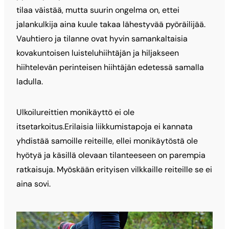
tilaa väistää, mutta suurin ongelma on, ettei
jalankulkija aina kuule takaa lähestyvää pyöräilijää.
Vauhtiero ja tilanne ovat hyvin samankaltaisia
kovakuntoisen luisteluhiihtäjän ja hiljakseen
hiihtelevän perinteisen hiihtäjän edetessä samalla
ladulla.
Ulkoilureittien monikäyttö ei ole
itsetarkoitus.Erilaisia liikkumistapoja ei kannata
yhdistää samoille reiteille, ellei monikäytöstä ole
hyötyä ja kä­sillä olevaan tilanteeseen on parempia
ratkaisuja. Myöskään erityisen vilkkaille reiteille se ei
aina sovi.