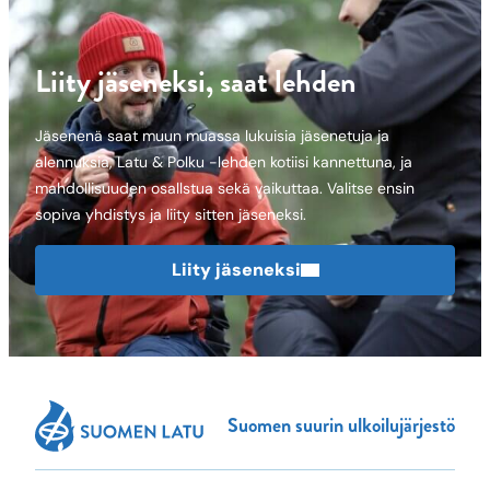
Liity jäseneksi, saat lehden
Jäsenenä saat muun muassa lukuisia jäsenetuja ja
alennuksia, Latu & Polku -lehden kotiisi kannettuna, ja
mahdollisuuden osallstua sekä vaikuttaa. Valitse ensin
sopiva yhdistys ja liity sitten jäseneksi.
Liity jäseneksi
Suomen suurin ulkoilujärjestö