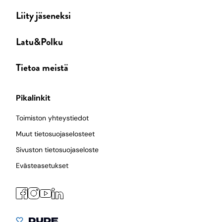
Liity jäseneksi
Latu&Polku
Tietoa meistä
Pikalinkit
Toimiston yhteystiedot
Muut tietosuojaselosteet
Sivuston tietosuojaseloste
Evästeasetukset
Facebook
Instagram
LinkedIn
YouTube