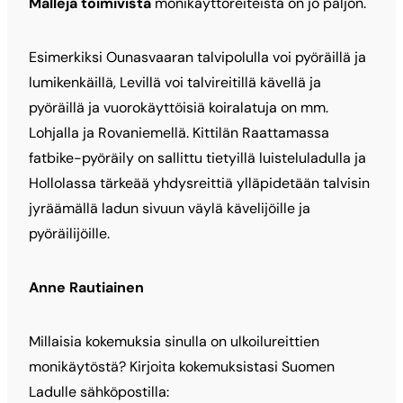
Malleja toimivista
monikäyttöreiteistä on jo paljon.
Esimerkiksi Ounasvaaran talvipolulla voi pyöräillä ja
lumikenkäillä, Levillä voi talvireitillä kävellä ja
pyöräillä ja vuorokäyttöisiä koiralatuja on mm.
Lohjalla ja Rovaniemellä. Kittilän Raattamassa
fatbike-pyöräily on sallittu tietyillä luisteluladulla ja
Hollolassa tärkeää yhdysreittiä ylläpidetään talvisin
jyräämällä ladun sivuun väylä kävelijöille ja
pyöräilijöille.
Anne Rautiainen
Millaisia kokemuksia sinulla on ulkoilureittien
monikäytöstä? Kirjoita kokemuksistasi Suomen
Ladulle sähköpostilla: