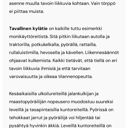
asenne muulla tavoin liikkuvia kohtaan. Vain törppö
ei piittaa muista.
Tavallinen kylätie
on kaikille tuttu esimerkki
monikäyttöreitistä. Sitä pitkin liikutaan autolla ja
traktorilla, potkukelkalla, pyörällä, rattailla,
rullaluistimilla, hevosella ja kävellen. Liikennesäännöt
ohjaavat kulkemista. Kaikki tietävät, että tiellä on eri
tavoin liikkuvia ihmisiä ja että tarvitaan
varovaisuutta ja oikeaa tilannenopeutta.
Kesäaikaisilla ulkoilureiteillä jalankulkijan ja
maastopyöräilijän nopeusero muodostuu suureksi
leveillä ja tasapintaisilla kuntoreiteillä. Pyörissä on
tehokkaat jarrut ja pyöräilijä voi hiljentää tai
pysähtyä hyvinkin äkkiä. Leveillä kuntoreiteillä on