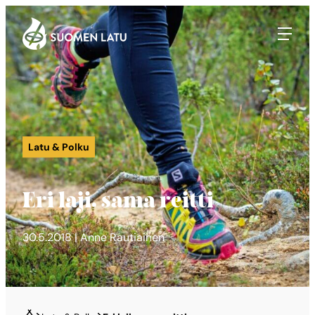
Suomen Latu
Siirry
suoraan
sisältöön
Latu & Polku
Eri laji, sama reitti
30.5.2018 | Anne Rautiainen