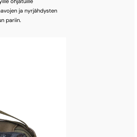
lle ohjatuille
haavojen ja nyrjähdysten
n pariin.