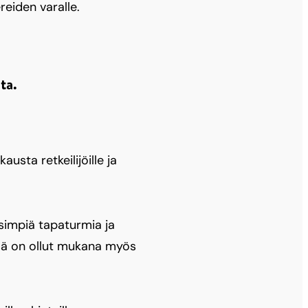
reiden varalle.
ta.
sta retkeilijöille ja
isimpiä tapaturmia ja
ä on ollut mukana myös