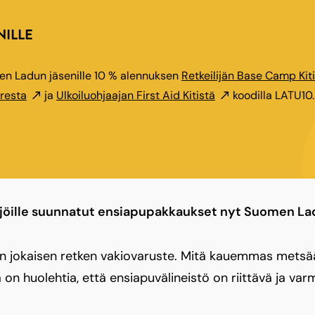
NILLE
n Ladun jäsenille 10 % alennuksen
Retkeilijän Base Camp Kit
resta
ja
Ulkoiluohjaajan First Aid Kitistä
koodilla LATU10.
jöille suunnatut ensiapupakkaukset nyt Suomen La
n jokaisen retken vakiovaruste. Mitä kauemmas metsä
on huolehtia, että ensiapuvälineistö on riittävä ja va