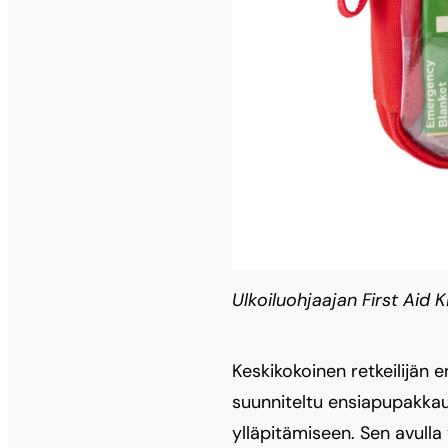
Ulkoiluohjaajan First Aid Ki
Keskikokoinen retkeilijän
suunniteltu ensiapupakkau
ylläpitämiseen. Sen avulla