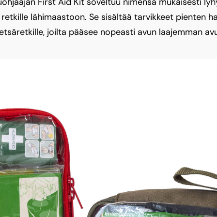
uohjaajan First Aid Kit soveltuu nimensä mukaisesti lyhyi
s retkille lähimaastoon. Se sisältää tarvikkeet pienten 
tsäretkille, joilta pääsee nopeasti avun laajemman avu