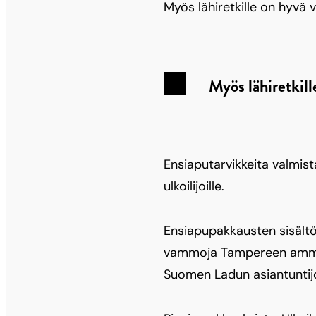
Myös lähiretkille on hyvä 
Myös lähiretkill
Ensiaputarvikkeita valmis
ulkoilijoille.
Ensiapupakkausten sisältöä
vammoja Tampereen ammat
Suomen Ladun asiantuntijo