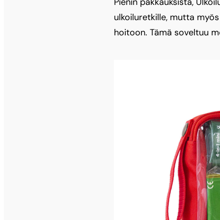
Pienin pakkauksista, Ulkoil
ulkoiluretkille, mutta myö
hoitoon. Tämä soveltuu me