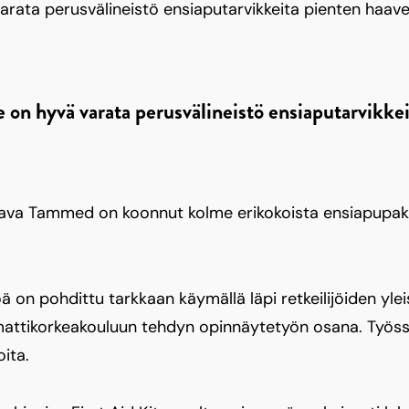
varata perusvälineistö ensiaputarvikkeita pienten haave
e on hyvä varata perusvälineistö ensiaputarvikkei
tava Tammed on koonnut kolme erikokoista ensiapupakkau
 on pohdittu tarkkaan käymällä läpi retkeilijöiden yle
tikorkeakouluun tehdyn opinnäytetyön osana. Työss
ita.