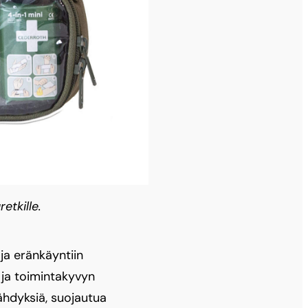
etkille.
ja eränkäyntiin
 ja toimintakyvyn
ähdyksiä, suojautua