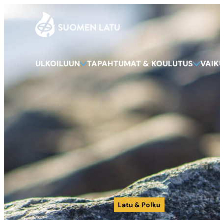
Suomen Latu
Siirry
suoraan
sisältöön
ULKOILUUN
TAPAHTUMAT & KOULUTUS
VAI
Latu & Polku