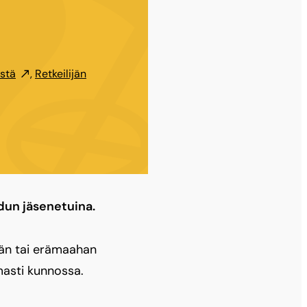
istä
,
Retkeilijän
dun jäsenetuina.
än tai erämaahan
rmasti kunnossa.