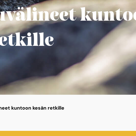
uvälineet kunto
etkille
neet kuntoon kesän retkille