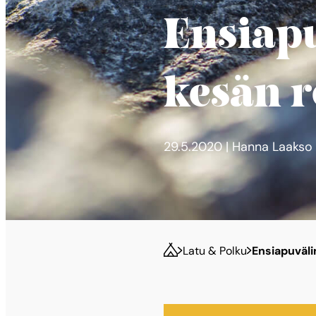
Ensiap
kesän r
29.5.2020 | Hanna Laakso
Latu & Polku
Ensiapuväli