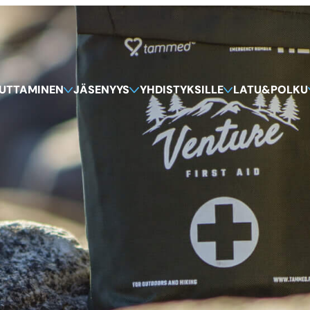
KUTTAMINEN
JÄSENYYS
YHDISTYKSILLE
LATU&POLKU