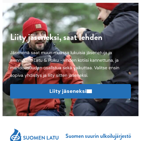
Liity jäseneksi, saat lehden
Jäsenenä saat muun muassa lukuisia jäsenetuja ja
alennuksia, Latu & Polku -lehden kotiisi kannettuna, ja
mahdollisuuden osallstua sekä vaikuttaa. Valitse ensin
sopiva yhdistys ja liity sitten jäseneksi.
Liity jäseneksi
Suomen suurin ulkoilujärjestö