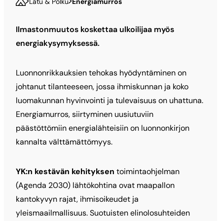
Latu & Polku
Energiamurros
Ilmastonmuutos koskettaa ulkoilijaa myös
energiakysymyksessä.
Luonnonrikkauksien tehokas hyödyntäminen on
johtanut tilanteeseen, jossa ihmiskunnan ja koko
luomakunnan hyvinvointi ja tulevaisuus on uhattuna.
Energiamurros, siirtyminen uusiutuviin
päästöttömiin energialähteisiin on luonnonkirjon
kannalta välttämättömyys.
YK:n kestävän kehityksen
toimintaohjelman
(Agenda 2030) lähtökohtina ovat maapallon
kantokyvyn rajat, ihmisoikeudet ja
yleismaailmallisuus. Suotuisten elinolosuhteiden