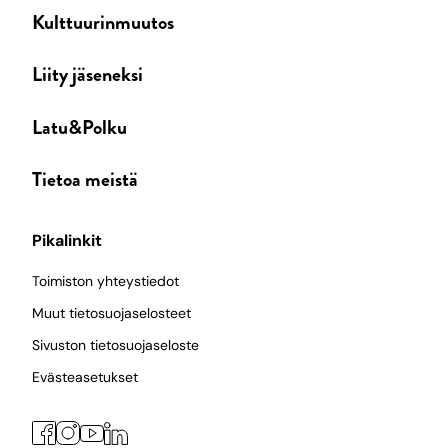
Kulttuurinmuutos
Liity jäseneksi
Latu&Polku
Tietoa meistä
Pikalinkit
Toimiston yhteystiedot
Muut tietosuojaselosteet
Sivuston tietosuojaseloste
Evästeasetukset
Facebook
Instagram
LinkedIn
YouTube