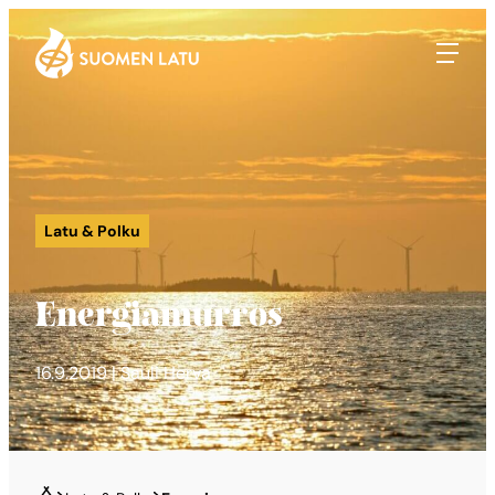
Suomen Latu
Siirry
suoraan
sisältöön
Latu & Polku
Energiamurros
16.9.2019 | Sauli Herva