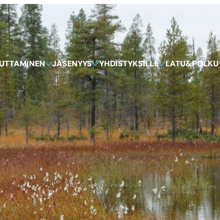
KUTTAMINEN
JÄSENYYS
YHDISTYKSILLE
LATU&POLKU