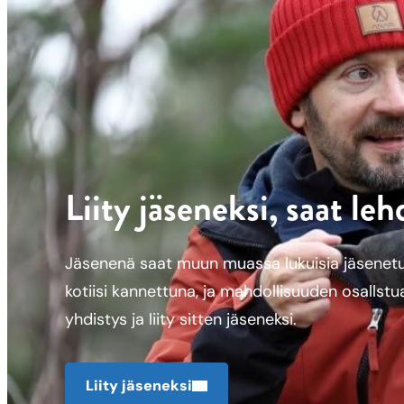
Liity jäseneksi, saat le
Jäsenenä saat muun muassa lukuisia jäsenetuj
kotiisi kannettuna, ja mahdollisuuden osallstu
yhdistys ja liity sitten jäseneksi.
Liity jäseneksi