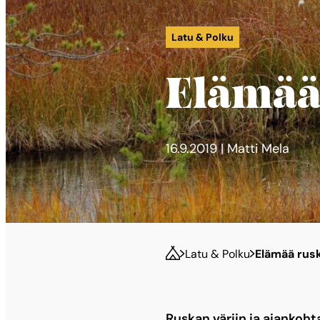
Latu & Polku
Elämää
16.9.2019 | Matti Mela
Latu & Polku
Elämää rus
Ruskan väriin ja ajankoht