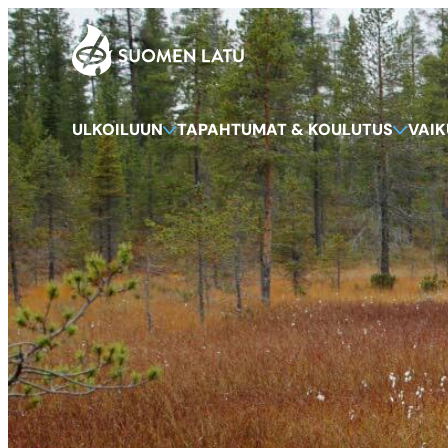
Suomen Latu
Siirry
suoraan
sisältöön
ULKOILUUN
TAPAHTUMAT & KOULUTUS
VAI