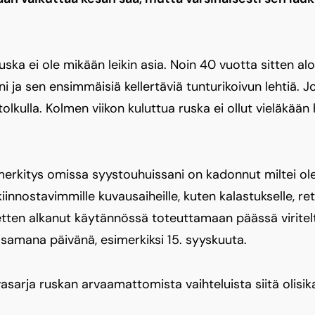
ruska ei ole mikään leikin asia. Noin 40 vuotta sitten a
 ja sen ensimmäisiä kellertäviä tunturikoivun lehtiä. Jo
llatolkulla. Kolmen viikon kuluttua ruska ei ollut vieläk
erkitys omissa syystouhuissani on kadonnut miltei ol
iinnostavimmille kuvausaiheille, kuten kalastukselle, retk
 etten alkanut käytännössä toteuttamaan päässä virite
amana päivänä, esimerkiksi 15. syyskuuta.
asarja ruskan arvaamattomista vaihteluista siitä olisika