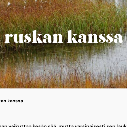
 ruskan kanssa
kan kanssa
aan vaikuttaa kesän sää, mutta varsinaisesti sen lau