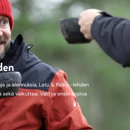
hden
a ja alennuksia, Latu & Polku -lehden
a sekä vaikuttaa. Valitse ensin sopiva