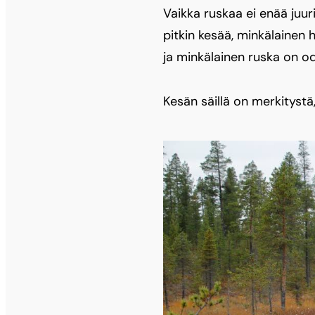
Vaikka ruskaa ei enää juuri
pitkin kesää, minkälainen h
ja minkälainen ruska on o
Kesän säillä on merkityst