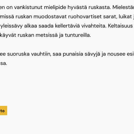
n on vankistunut mielipide hyvästä ruskasta. Mielestä
e, missä ruskan muodostavat ruohovartiset sarat, luikat 
yleissävy alkaa saada kellertäviä vivahteita. Keltaisuus
käyvät ruskan metsissä ja tuntureilla.
e suoruska vauhtiin, saa punaisia sävyjä ja nousee esi
sa.
nto