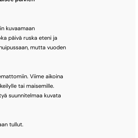
loin kuvaamaan
ka päivä ruska eteni ja
ään huipussaan, mutta vuoden
emattomiin. Viime aikoina
eilylle tai maisemille.
ltyä suunnitelmaa kuvata
an tullut.