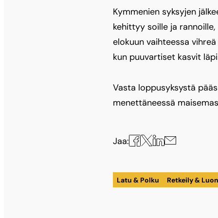
Kymmenien syksyjen jälkee
kehittyy soille ja rannoill
elokuun vaihteessa vihreä 
kun puuvartiset kasvit läpi
Vasta loppusyksystä pääse
menettäneessä maisemas
Jaa
Jaa
Jaa
Jaa
Jaa:
X:ssä
Facebookissa
LinkedInissä
sähköpostilla
Latu & Polku
Retkeily & Luo