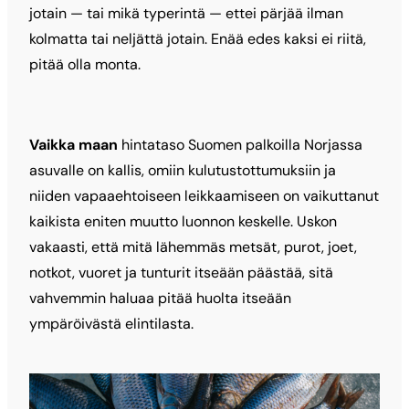
jotain — tai mikä typerintä — ettei pärjää ilman
kolmatta tai neljättä jotain. Enää edes kaksi ei riitä,
pitää olla monta.
Vaikka maan
hintataso Suomen palkoilla Norjassa
asuvalle on kallis, omiin kulutustottumuksiin ja
niiden vapaaehtoiseen leikkaamiseen on vaikuttanut
kaikista eniten muutto luonnon keskelle. Uskon
vakaasti, että mitä lähemmäs metsät, purot, joet,
notkot, vuoret ja tunturit itseään päästää, sitä
vahvemmin haluaa pitää huolta itseään
ympäröivästä elintilasta.