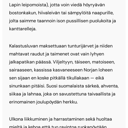
Lapin leipomoista), jotta voin viedä höyryävän
bostonkakun, hiivaleivän tai sämpylöitä naapurille,
jolta saimme taannoin ison pussillisen puolukoita ja
kanttarelleja.
Kalastusluvan maksettuaan tunturijärvet ja niiden
mahtavat raudut ja taimenet ovat vain lyhyen
jalkapatikan päässä. Viljeltyyn, täiseen, matoiseen,
sairaaseen, kassissa kasvaneeseen Norjan loheen
sen sijaan en koske pitkällä tikullakaan — eikä
sinunkaan pitäisi. Suosi suomalaista särkeä, ahventa,
siikaa ja lahnaa, joka on savustettuna taivaallista ja
erinomainen joulupöydän herkku.
Ulkona liikkuminen ja harrastaminen sekä huoltaa
mieltä ja kehoa että tuo ravintoa ruokapöytään.