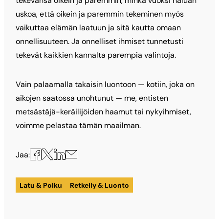
tekevänsä oikein ja paremmin, minkä vuoksi haluan
uskoa, että oikein ja paremmin tekeminen myös
vaikuttaa elämän laatuun ja sitä kautta omaan
onnellisuuteen. Ja onnelliset ihmiset tunnetusti
tekevät kaikkien kannalta parempia valintoja.
Vain palaamalla takaisin luontoon — kotiin, joka on
aikojen saatossa unohtunut — me, entisten
metsästäjä-keräilijöiden haamut tai nykyihmiset,
voimme pelastaa tämän maailman.
Jaa
Jaa
Jaa
Jaa
Jaa:
X:ssä
Facebookissa
LinkedInissä
sähköpostilla
Latu & Polku
Retkeily & Luonto