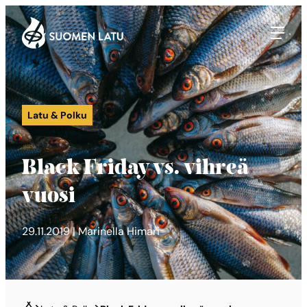
Suomen Latu
Siirry
suoraan
sisältöön
Latu & Polku
Black Friday vs. vihreä
vuosi
29.11.2019 | Marinella Himari