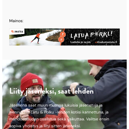
Mainos:
Liity jäseneksi, saat lehden
Jäsenenä saat muun muassa lukuisia jäsenetuja ja
alennuksia, Latu & Polku -lehden kotiisi kannettuna, ja
mahdollisuuden osallstua sekä vaikuttaa. Valitse ensin
sopiva yhdistys ja liity sitten jäseneksi.