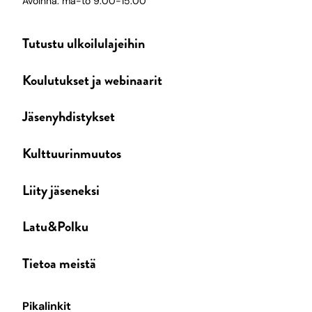
Avoinna: ma-to 9:00-15:00
Tutustu ulkoilulajeihin
Koulutukset ja webinaarit
Jäsenyhdistykset
Kulttuurinmuutos
Liity jäseneksi
Latu&Polku
Tietoa meistä
Pikalinkit