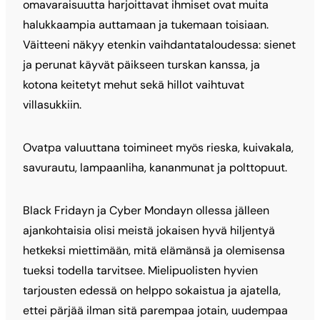
omavaraisuutta harjoittavat ihmiset ovat muita
halukkaampia auttamaan ja tukemaan toisiaan.
Väitteeni näkyy etenkin vaihdantataloudessa: sienet
ja perunat käyvät päikseen turskan kanssa, ja
kotona keitetyt mehut sekä hillot vaihtuvat
villasukkiin.
Ovatpa valuuttana toimineet myös rieska, kuivakala,
savurautu, lampaanliha, kananmunat ja polttopuut.
Black Fridayn ja Cyber Mondayn ollessa jälleen
ajankohtaisia olisi meistä jokaisen hyvä hiljentyä
hetkeksi miettimään, mitä elämänsä ja olemisensa
tueksi todella tarvitsee. Mielipuolisten hyvien
tarjousten edessä on helppo sokaistua ja ajatella,
ettei pärjää ilman sitä parempaa jotain, uudempaa