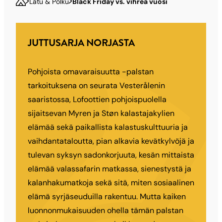
Latu & Polku
Black Friday vs. vihreä vuosi
JUTTUSARJA NORJASTA
Pohjoista omavaraisuutta -palstan
tarkoituksena on seurata Vesterålenin
saaristossa, Lofoottien pohjoispuolella
sijaitsevan Myren ja Støn kalastajakylien
elämää sekä paikallista kalastuskulttuuria ja
vaihdantataloutta, pian alkavia kevätkylvöjä ja
tulevan syksyn sadonkorjuuta, kesän mittaista
elämää valassafarin matkassa, sienestystä ja
kalanhakumatkoja sekä sitä, miten sosiaalinen
elämä syrjäseuduilla rakentuu. Mutta kaiken
luonnonmukaisuuden ohella tämän palstan