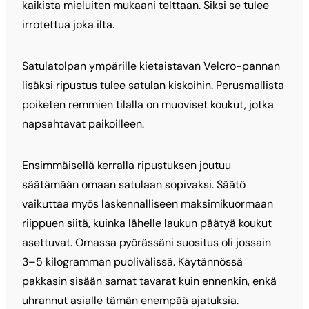
kaikista mieluiten mukaani telttaan. Siksi se tulee
irrotettua joka ilta.
Satulatolpan ympärille kietaistavan Velcro-pannan
lisäksi ripustus tulee satulan kiskoihin. Perusmallista
poiketen remmien tilalla on muoviset koukut, jotka
napsahtavat paikoilleen.
Ensimmäisellä kerralla ripustuksen joutuu
säätämään omaan satulaan sopivaksi. Säätö
vaikuttaa myös laskennalliseen maksimikuormaan
riippuen siitä, kuinka lähelle laukun päätyä koukut
asettuvat. Omassa pyörässäni suositus oli jossain
3–5 kilogramman puolivälissä. Käytännössä
pakkasin sisään samat tavarat kuin ennenkin, enkä
uhrannut asialle tämän enempää ajatuksia.