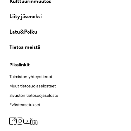
Kulttuurinmuutos
Liity jäseneksi
Latu&Polku
Tietoa meistä
Pikalinkit
Toimiston yhteystiedot
Muut tietosuojaselosteet
Sivuston tietosuojaseloste
Evästeasetukset
Facebook
Instagram
LinkedIn
YouTube