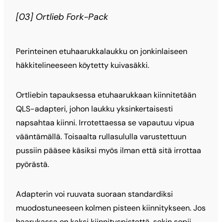
[03] Ortlieb Fork-Pack
Perinteinen etuhaarukkalaukku on jonkinlaiseen
häkkitelineeseen köytetty kuivasäkki.
Ortliebin tapauksessa etuhaarukkaan kiinnitetään
QLS-adapteri, johon laukku yksinkertaisesti
napsahtaa kiinni. Irrotettaessa se vapautuu vipua
vääntämällä. Toisaalta rullasululla varustettuun
pussiin pääsee käsiksi myös ilman että sitä irrottaa
pyörästä.
Adapterin voi ruuvata suoraan standardiksi
muodostuneeseen kolmen pisteen kiinnitykseen. Jos
haarukassa on kaksi kiinnityspistettä, sekin sopii.