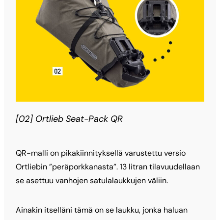
[02] Ortlieb Seat-Pack QR
QR-malli on pikakiinnityksellä varustettu versio
Ortliebin ”peräporkkanasta”. 13 litran tilavuudellaan
se asettuu vanhojen satulalaukkujen väliin.
Ainakin itselläni tämä on se laukku, jonka haluan