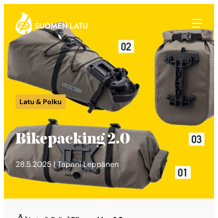
Suomen Latu
Siirry
suoraan
sisältöön
Latu & Polku
Bikepacking 2.0
28.5.2025 | Tapani Leppänen