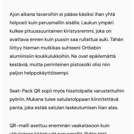
Ajon aikana tavaroihin ei pääse käsiksi ihan yhtä
helposti kuin perusmallin sisälle. Laukun ympäri
kulkee pituussuuntainen kiristysremmi, joka on
avattava ennen kuin pussin saa rullattua auki. Tähän
liittyy hieman mutkikas suhteeni Ortliebin
alumiinisiin koukkulukkoihin. Ne ovat epäilemättä
kestäviä, mutta perinteinen pistosolki olisi niin
paljon helppokäyttöisempi.
Seat-Pack QR sopii myös hissitolpalla varustettuihin
pyöriin. Mukana tulee satulatolppaan kiinnitettävä
panta, joka estää satulan laskeutumisen liian alas.
QR-malli asettuu enemmän vaakatasoon kuin
yläviistoon kääntyvät perusmallit. Pidän tätä