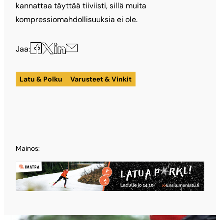
kannattaa täyttää tiiviisti, sillä muita
kompressiomahdollisuuksia ei ole.
Jaa
Jaa
Jaa
Jaa
Jaa:
X:ssä
Facebookissa
LinkedInissä
sähköpostilla
Latu & Polku
Varusteet & Vinkit
Mainos: