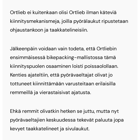
Ortlieb ei kuitenkaan olisi Ortlieb ilman käteviä
kiinnitysmekanismeja, joilla pyörälaukut ripustetaan
ohjaustankoon ja taakkatelineisiin.
Jälkeenpäin voidaan vain todeta, että Ortliebin
ensimmäisessä bikepacking-mallistossa tämä
kiinnityspuolen osaaminen loisti poissaolollaan.
Kenties ajateltiin, että pyörävaeltajat olivat jo
tottuneet kiinnittämään varusteitaan erilaisilla
remmeillä ja vierastaisivat ajatusta.
Ehkä remmit olivatkin hetken se juttu, mutta nyt
pyörävaeltajien keskuudessa tekevät paluuta jopa
kevyet taakkatelineet ja sivulaukut.