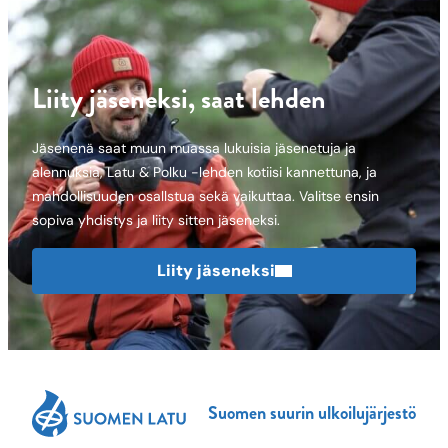
Liity jäseneksi, saat lehden
Jäsenenä saat muun muassa lukuisia jäsenetuja ja
alennuksia, Latu & Polku -lehden kotiisi kannettuna, ja
mahdollisuuden osallstua sekä vaikuttaa. Valitse ensin
sopiva yhdistys ja liity sitten jäseneksi.
Liity jäseneksi
Suomen suurin ulkoilujärjestö