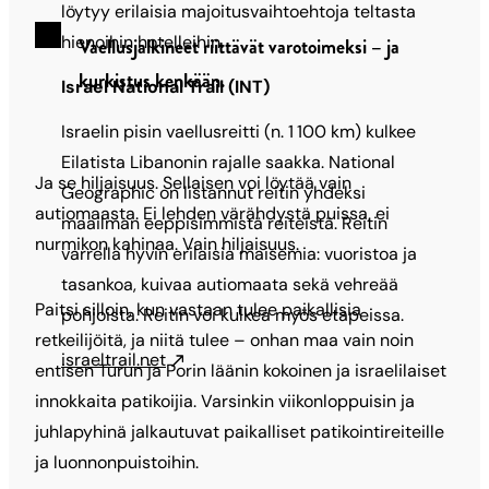
löytyy erilaisia majoitusvaihtoehtoja teltasta
hienoihin hotelleihin.
Vaellusjalkineet riittävät varotoimeksi – ja
kurkistus kenkään.
Israel National Trail (INT)
Israelin pisin vaellusreitti (n. 1 100 km) kulkee
Eilatista Liba­nonin rajalle saakka. National
Ja se hiljaisuus. Sellaisen voi löytää vain
Geographic on listannut reitin yhdeksi
autiomaasta. Ei lehden värähdystä puissa, ei
maailman eeppisimmistä reiteistä. Reitin
nurmikon kahinaa. Vain hiljaisuus.
varrella hyvin erilaisia maisemia: vuoristoa ja
tasankoa, kuivaa autiomaata sekä vehreää
Paitsi silloin, kun vastaan tulee paikallisia
pohjoista. Reitin voi kulkea myös etapeissa.
retkeilijöitä, ja niitä tulee – onhan maa vain noin
israeltrail.net
entisen Turun ja Porin läänin kokoinen ja israelilaiset
innokkaita patikoijia. Varsinkin viikonloppuisin ja
juhlapyhinä jalkautuvat paikalliset patikointireiteille
ja luonnonpuistoihin.