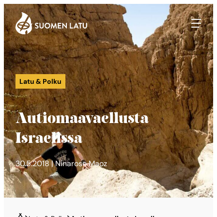
Suomen Latu
Siirry
suoraan
sisältöön
Latu & Polku
Autiomaavaellusta
Israelissa
30.5.2018 | Ninarose Maoz