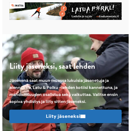
Liity jäseneksi, saat lehden
Jäsenenä saat muun muassa lukuisia jäsenetuja ja
alennuksia, Latu & Polku -lehden kotiisi kannettuna, ja
mahdollisuuden osallstua sekä vaikuttaa. Valitse ensin
sopiva yhdistys ja liity sitten jäseneksi.
Liity jäseneksi