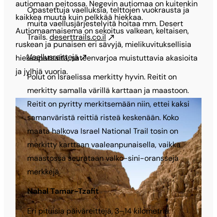
autiomaan peitossa. Negevin autiomaa on kuitenkin
Opastettuja vaelluksia, telttojen vuokrausta ja
kaikkea muuta kuin pelkkää hiekkaa.
muita vaellusjärjestelyitä hoitaa mm. Desert
Autiomaamaisema on sekoitus valkean, keltaisen,
Trails.
deserttrails.co.il
ruskean ja punaisen eri sävyjä, mielikuvituksellisia
Vaellusreittejä
hiekkapatsaita, sateenvarjoa muistuttavia akasioita
ja jylhiä vuoria.
Polut on Israelissa merkitty hyvin. Reitit on
merkitty samalla värillä karttaan ja maastoon.
Reitit on pyritty merkitsemään niin, ettei kaksi
samanväristä reittiä risteä keskenään. Koko
maata halkova Israel National Trail tosin on
merkitty karttaan vaaleanpunaisella, vaikka
maastossa seurataan valko-sini-oransseja
merkkejä.
Nahal Tamar-Tzafit
Eri pituisia päiväreittejä, 3–14 kilometriä.