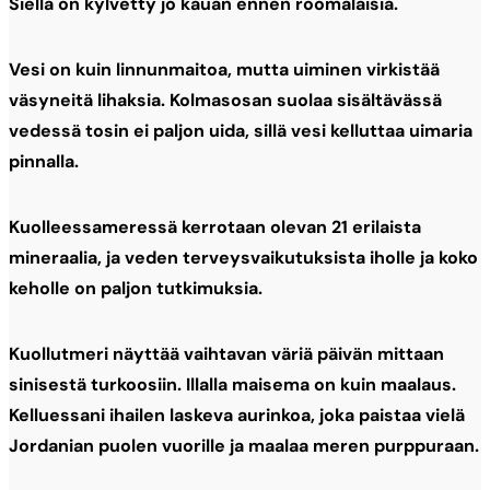
Siellä on kylvetty jo kauan ennen roomalaisia.
Vesi on kuin linnunmaitoa, mutta uiminen virkistää
väsyneitä lihaksia. Kolmasosan suolaa sisältävässä
vedessä tosin ei paljon uida, sillä vesi kelluttaa uimaria
pinnalla.
Kuolleessameressä kerrotaan olevan 21 erilaista
mineraalia, ja veden terveysvaikutuksista iholle ja koko
keholle on paljon tutkimuksia.
Kuollutmeri näyttää vaihtavan väriä päivän mittaan
sinisestä turkoosiin. Illalla maisema on kuin maalaus.
Kelluessani ihailen laskeva aurinkoa, joka paistaa vielä
Jordanian puolen vuorille ja maalaa meren purppuraan.