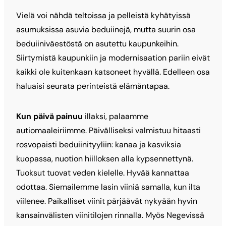
Vielä voi nähdä teltoissa ja pelleistä kyhätyissä
asumuksissa asuvia beduiinejä, mutta suurin osa
beduiiniväestöstä on asutettu kaupunkeihin.
Siirtymistä kaupunkiin ja modernisaation pariin eivät
kaikki ole kuitenkaan katsoneet hyvällä. Edelleen osa
haluaisi seurata perinteistä elämäntapaa.
Kun päivä painuu
illaksi, palaamme
autiomaaleiriimme. Päivälliseksi valmistuu hitaasti
rosvopaisti beduiinityyliin: kanaa ja kasviksia
kuopassa, nuotion hiilloksen alla kypsennettynä.
Tuoksut tuovat veden kielelle. Hyvää kannattaa
odottaa. Siemailemme lasin viiniä samalla, kun ilta
viilenee. Paikalliset viinit pärjäävät nykyään hyvin
kansainvälisten viinitilojen rinnalla. Myös Negevissä