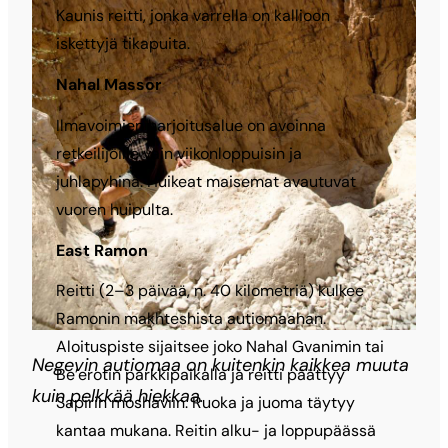
Kaunis reitti, jonka varrella on kallioon
iskettyjä tikapuita.
Nahal Massor
Ilmavoimien harjoitusalue on avoinna
retkeilijöille vain viikonloppuisin ja
juhlapyhinä. Huikeat maisemat avautuvat
vuoren huipulta.
East Ramon
Reitti (2–3 päivää, n. 40 kilometriä) kulkee
Ramonin makhteshista autiomaahan.
Aloituspiste sijaitsee joko Nahal Gvanimin tai
Negevin autiomaa on kuitenkin kaikkea muuta
Be’erotin parkkipaikalla ja reitti päättyy
kuin pelkkää hiekkaa.
Sapirin moshaviin. Ruoka ja juoma täytyy
kantaa mukana. Reitin alku- ja loppupäässä