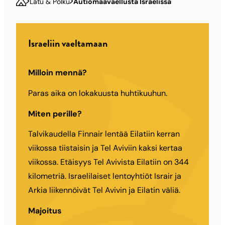
Latu & Polku
Autiomaavaellusta Israelissa
Israeliin vaeltamaan
Milloin mennä?
Paras aika on lokakuusta huhtikuuhun.
Miten perille?
Talvikaudella Finnair lentää Eilatiin kerran
viikossa tiistaisin ja Tel Aviviin kaksi kertaa
viikossa. Etäisyys Tel Avivista Eilatiin on 344
kilometriä. Israelilaiset lento­yhtiöt Israir ja
Arkia liikennöivät Tel Avivin ja Eilatin väliä.
Majoitus