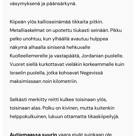
väsymyksenä ja päänsärkynä.
Kiipeän ylös kallioseinämää tikkaita pitkin.
Metalliaskelmat on upotettu tiukasti seinään. Pikku
pelko unohtuu, kun ylhäällä avautuu hulppea
näkymä alhaalla sinisenä hehkuvalle
Kuolleellemerelle ja vastapäätä, Jordanian puolelle.
Vuoret siellä kurkottavat vieläkin korkeammalle kuin
Israelin puolella, jotka kohoavat Negevissä
maksimissaan noin kilometriin.
Selkästi merkitty reitti kulkee toisinaan ylös,
toisinaan alas. Polku on kivinen, mutta kuitenkin
helppokulkuinen, lukuun ottamatta tikaskiipeilyjä.
Autiomaassa suurin
vaara eivät suinkaan ole