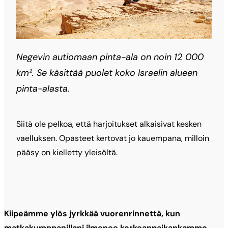
Negevin autiomaan pinta-ala on noin 12 000
km². Se käsittää puolet koko Israelin alueen
pinta-alasta.
Siitä ole pelkoa, että harjoitukset alkaisivat kesken
vaelluksen. Opasteet kertovat jo kauempana, milloin
pääsy on kielletty yleisöltä.
Kiipeämme ylös
jyrkkää vuorenrinnettä, kun
matkakumppanillani ilmenee korkeanpaikankammo.