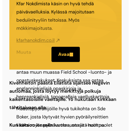
Kfar Nokdimista käsin on hyvä tehdä
päivävaelluksia. Kylässä majoitutaan
beduiinityyliin teltoissa. Myös
mökkimajoitusta.
kfarhanokdim.co.il
Muuta
Avaa
Tietoa vaellussäästä (esim. tulva­tilanne)
antaa muun muassa Field School -luonto- ja
opastus­keskukset. Keskuksista saa ostaa
Kivenheiton päästä Eilatista sijaitsee Negevin
englanninkielisiä opaskirjoja ja
autiomaa, josta löytyy merkittyjä polkuja
hepreankielisiä, topografisia vaelluskarttoja.
kaikentasoisille vaeltajille. Yö nukutaan kirkkaan
tähtitaivaan alla.
Maastopyöräilijöille hyvä tuki­kohta on Sde
Boker, josta löytyvät hyvien pyöräilyreittien
Kun katsoo Israelin
karttaa, on siitä noin puolet
lisäksi myös pyörävuokrausta ja -huoltoa.