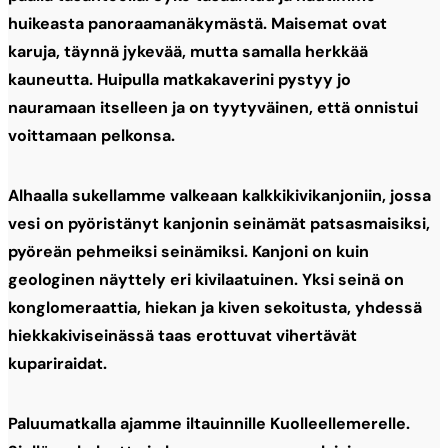
huikeasta panoraamanäkymästä. Maisemat ovat
karuja, täynnä jykevää, mutta samalla herkkää
kauneutta. Huipulla matkakaverini pystyy jo
nauramaan itselleen ja on tyytyväinen, että onnistui
voittamaan pelkonsa.
Alhaalla sukellamme valkeaan kalkkikivikanjoniin, jossa
vesi on pyöristänyt kanjonin seinämät patsasmaisiksi,
pyöreän pehmeiksi seinämiksi. Kanjoni on kuin
geologinen näyttely eri kivilaatuinen. Yksi seinä on
konglomeraattia, hiekan ja kiven sekoitusta, yhdessä
hiekkakiviseinässä taas erottuvat vihertävät
kupariraidat.
Paluumatkalla
ajamme iltauinnille Kuolleellemerelle.