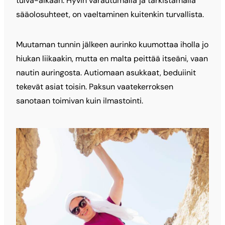
tulva-aikaan. Hyvin varautumalla ja tarkistamalla
sääolosuhteet, on vaeltaminen kuitenkin turvallista.
Muutaman tunnin jälkeen aurinko kuumottaa iholla jo
hiukan liikaakin, mutta en malta peittää itseäni, vaan
nautin auringosta. Autiomaan asukkaat, beduiinit
tekevät asiat toisin. Paksun vaatekerroksen
sanotaan toimivan kuin ilmastointi.