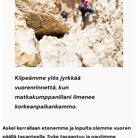
Kiipeämme ylös jyrkkää
vuorenrinnettä, kun
matkakumppanillani ilmenee
korkeanpaikankammo.
Askel kerrallaan etenemme ja lopulta olemme vuoren
päällä tasanteella. Syke tasaantuu ja nautimme