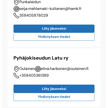
Punkalaidun
seija.mahlamaki-kultanen@​hamk.fi
358405878029
Liity jäseneksi
Yhdistyksen tiedot
Pyhäjokiseudun Latu ry
Oulainen
elina.hankonen@​oulainen.fi
+358405361389
Liity jäseneksi
Yhdistyksen tiedot