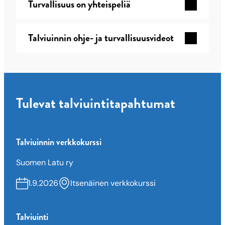
Turvallisuus on yhteispeliä
-
videosarja
Talviuinnin ohje- ja turvallisuusvideot
Tulevat talviuintitapahtumat
Talviuinnin verkkokurssi
Suomen Latu ry
1.9.2026
Itsenäinen verkkokurssi
Talviuinti