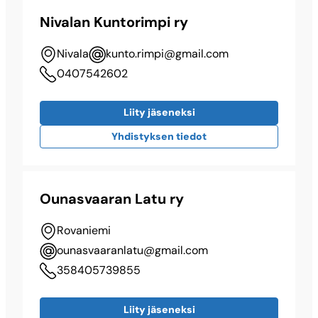
Nivalan Kuntorimpi ry
Nivala
kunto.rimpi@​gmail.com
0407542602
Liity jäseneksi
Yhdistyksen tiedot
Ounasvaaran Latu ry
Rovaniemi
ounasvaaranlatu@​gmail.com
358405739855
Liity jäseneksi