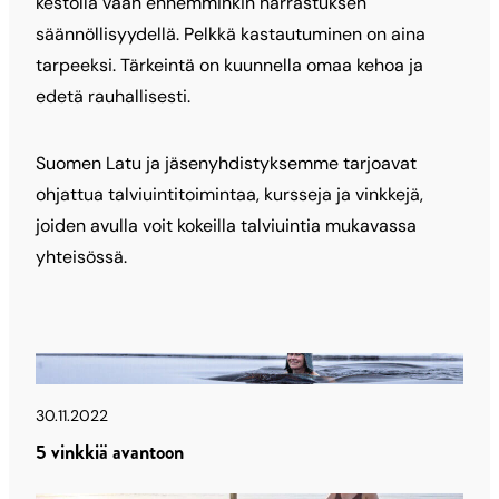
kestolla vaan ennemminkin harrastuksen
säännöllisyydellä. Pelkkä kastautuminen on aina
tarpeeksi. Tärkeintä on kuunnella omaa kehoa ja
edetä rauhallisesti.
Suomen Latu ja jäsenyhdistyksemme tarjoavat
ohjattua talviuintitoimintaa, kursseja ja vinkkejä,
joiden avulla voit kokeilla talviuintia mukavassa
yhteisössä.
Uusimmat
Latu & Polku
Latu
30.11.2022
5 vinkkiä avantoon
&