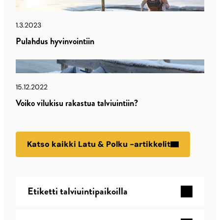
Polku
Latu & Polku
-
1.3.2023
Pulahdus hyvinvointiin
artikkelit
Latu & Polku
15.12.2022
Voiko vilukisu rakastua talviuintiin?
Katso kaikki Latu & Polku -artikkelit
Talviuinnin
Etiketti talviuintipaikoilla
turvallisuus