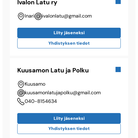
Ivalon Latu ry
Inari
ivalonlatu@​gmail.com
Liity jäseneksi
Yhdistyksen tiedot
Kuusamon Latu ja Polku
Kuusamo
kuusamonlatujapolku@​gmail.com
040-8154634
Liity jäseneksi
Yhdistyksen tiedot