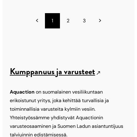
1
2
3
Kumppanuus ja varusteet
Aquaction
on suomalainen vesiliikuntaan
erikoistunut yritys, joka kehittää turvallisia ja
toiminnallisia varusteita kylmiin vesiin.
Yhteistyössämme yhdistyvät Aquactionin
varusteosaaminen ja Suomen Ladun asiantuntijuus
talviuinnin edistämisessä.