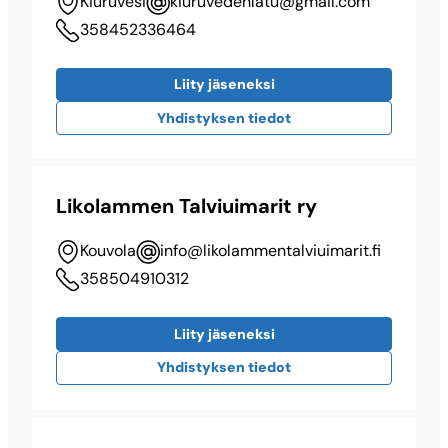
Kiuruvesi
kiuruvedenlatu@​gmail.com
358452336464
Liity jäseneksi
Yhdistyksen tiedot
Likolammen Talviuimarit ry
Kouvola
info@​likolammentalviuimarit.fi
358504910312
Liity jäseneksi
Yhdistyksen tiedot