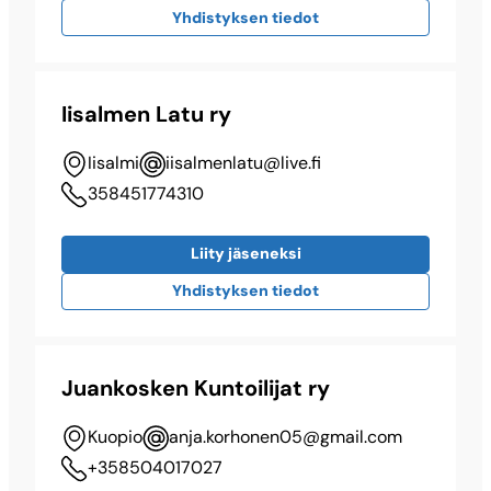
Yhdistyksen tiedot
Iisalmen Latu ry
Iisalmi
iisalmenlatu@​live.fi
358451774310
Liity jäseneksi
Yhdistyksen tiedot
Juankosken Kuntoilijat ry
Kuopio
anja.korhonen05@​gmail.com
+358504017027