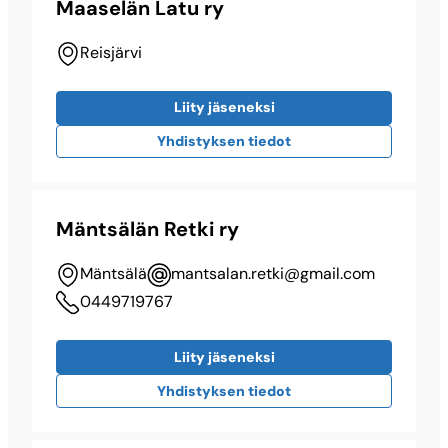
Maaselän Latu ry
Reisjärvi
Liity jäseneksi
Yhdistyksen tiedot
Mäntsälän Retki ry
Mäntsälä
mantsalan.retki@​gmail.com
0449719767
Liity jäseneksi
Yhdistyksen tiedot