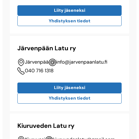
Liity jäseneksi
Yhdistyksen tiedot
Järvenpään Latu ry
Järvenpää
info@​jarvenpaanlatu.fi
040 716 1318
Liity jäseneksi
Yhdistyksen tiedot
Kiuruveden Latu ry