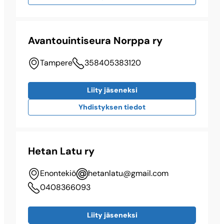
Avantouintiseura Norppa ry
Tampere
358405383120
Liity jäseneksi
Yhdistyksen tiedot
Hetan Latu ry
Enontekiö
hetanlatu@​gmail.com
0408366093
Liity jäseneksi