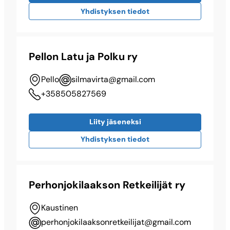
Yhdistyksen tiedot
Pellon Latu ja Polku ry
Pello
silmavirta@​gmail.com
+358505827569
Liity jäseneksi
Yhdistyksen tiedot
Perhonjokilaakson Retkeilijät ry
Kaustinen
perhonjokilaaksonretkeilijat@​gmail.com