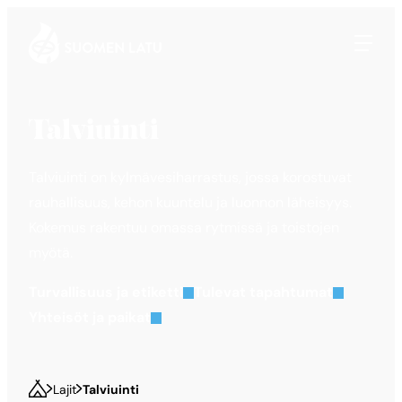
Suomen Latu
Siirry
suoraan
sisältöön
Talviuinti
Talviuinti on kylmävesiharrastus, jossa korostuvat
rauhallisuus, kehon kuuntelu ja luonnon läheisyys.
Kokemus rakentuu omassa rytmissä ja toistojen
myötä.
Turvallisuus ja etiketti
Tulevat tapahtumat
Yhteisöt ja paikat
Lajit
Talviuinti