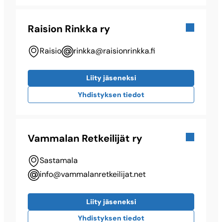
Raision Rinkka ry
Raisio
rinkka@​raisionrinkka.fi
Liity jäseneksi
Yhdistyksen tiedot
Vammalan Retkeilijät ry
Sastamala
info@​vammalanretkeilijat.net
Liity jäseneksi
Yhdistyksen tiedot