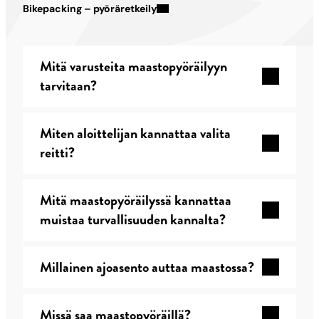
Bikepacking – pyöräretkeily
Mitä varusteita maastopyöräilyyn
tarvitaan?
Miten aloittelijan kannattaa valita
reitti?
Mitä maastopyöräilyssä kannattaa
muistaa turvallisuuden kannalta?
Millainen ajoasento auttaa maastossa?
Missä saa maastopyöräillä?