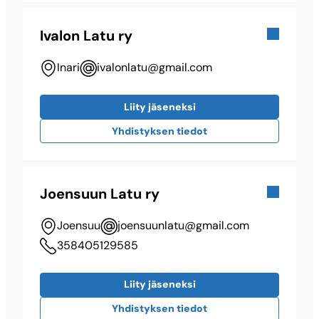
Ivalon Latu ry
Inari
ivalonlatu@​gmail.com
Liity jäseneksi
Yhdistyksen tiedot
Joensuun Latu ry
Joensuu
joensuunlatu@​gmail.com
358405129585
Liity jäseneksi
Yhdistyksen tiedot