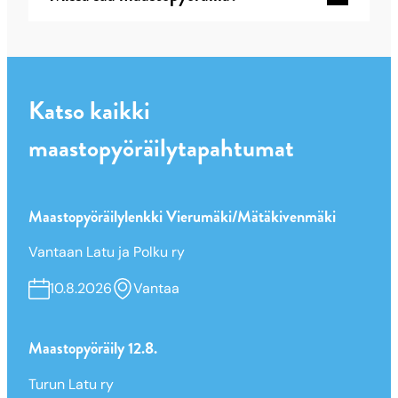
Katso kaikki
maastopyöräilytapahtumat
Maastopyöräilylenkki Vierumäki/Mätäkivenmäki
Vantaan Latu ja Polku ry
10.8.2026
Vantaa
Maastopyöräily 12.8.
Turun Latu ry