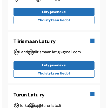
Liity jäseneksi
Yhdistyksen tiedot
Tiirismaan Latu ry
Lahti
tiirismaan.latu@​gmail.com
Liity jäseneksi
Yhdistyksen tiedot
Turun Latu ry
Turku
pj@​turunlatu.fi