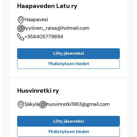
Haapaveden Latu ry
Haapavesi
lyytinen_raisa@​hotmail.com
+358405779894
Liity jäseneksi
Yhdistyksen tiedot
Huovinretki ry
Säkylä
huovinretki1963@​gmail.com
Liity jäseneksi
Yhdistyksen tiedot