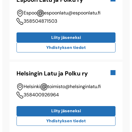
Espoo
espoonlatu@​espoonlatu.fi
358504871503
Liity jäseneksi
Yhdistyksen tiedot
Helsingin Latu ja Polku ry
Helsinki
toimisto@​helsinginlatu.fi
358400926964
Liity jäseneksi
Yhdistyksen tiedot