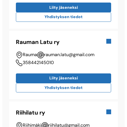
Liity jäseneksi
Yhdistyksen tiedot
Rauman Latu ry
Rauma
rauman.latu@​gmail.com
358442145010
Liity jäseneksi
Yhdistyksen tiedot
Riihilatu ry
Riihimäki
riihilatu@​gmail.com