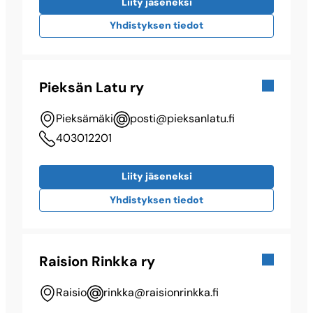
Liity jäseneksi
Yhdistyksen tiedot
Pieksän Latu ry
Pieksämäki
posti@​pieksanlatu.fi
403012201
Liity jäseneksi
Yhdistyksen tiedot
Raision Rinkka ry
Raisio
rinkka@​raisionrinkka.fi