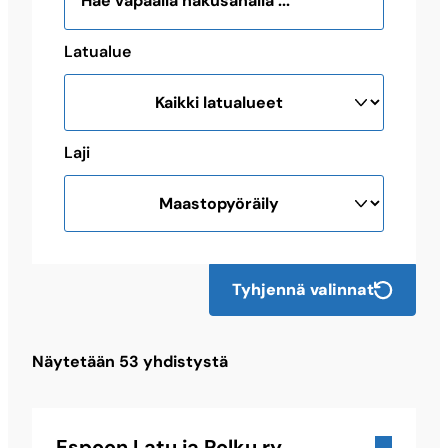
Latualue
Laji
Tyhjennä valinnat
Näytetään
53
yhdistystä
Espoon Latu ja Polku ry