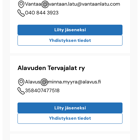
Vantaa
vantaan.latu@​vantaanlatu.com
040 844 3923
Liity jäseneksi
Yhdistyksen tiedot
Alavuden Tervajalat ry
Alavus
minna.myyra@​alavus.fi
358407477518
Liity jäseneksi
Yhdistyksen tiedot