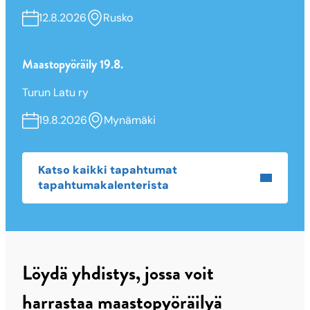
12.8.2026
Rusko
Maastopyöräily 19.8.
Turun Latu ry
19.8.2026
Mynämäki
Katso kaikki tapahtumat
tapahtumakalenterista
Löydä yhdistys, jossa voit
harrastaa maastopyöräilyä