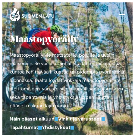
Suomen Latu
Siirry
suoraan
sisältöön
Maastopyöräily
Maastopyöräily vie metsäteille, poluille ja uusiin
maisemiin. Se voi olla rauhallista lähireiteillä ajelua,
kuntoa kehittävää liikuntaa tai pidempiä pyöräretkiä
luonnossa. Täältä löydät vinkkejä maastopyöräilyn
aloittamiseen, varusteisiin ja turvalliseen ajamiseen
sekä tapahtumia ja yhdistyksiä, joiden kautta
pääset mukaan lajin pariin.
Näin pääset alkuun
Vinkit ja varusteet
Tapahtumat
Yhdistykset