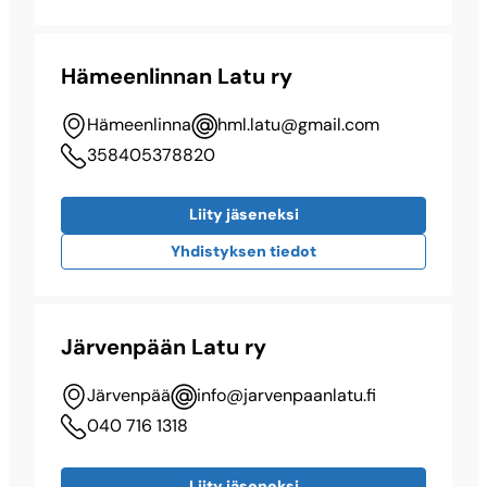
Hämeenlinnan Latu ry
Hämeenlinna
hml.latu@​gmail.com
358405378820
Liity jäseneksi
Yhdistyksen tiedot
Järvenpään Latu ry
Järvenpää
info@​jarvenpaanlatu.fi
040 716 1318
Liity jäseneksi