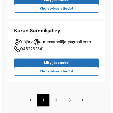
Yhdistyksen tiedot
Kurun Samoilijat ry
Ylöjärvi
kurunsamoilijat@​gmail.com
0452262341
Liity jäseneksi
Yhdistyksen tiedot
1
2
3