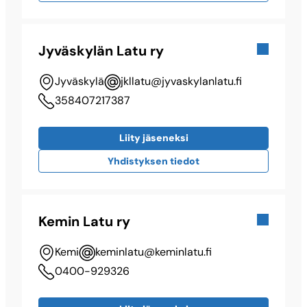
Jyväskylän Latu ry
Jyväskylä
jkllatu@​jyvaskylanlatu.fi
358407217387
Liity jäseneksi
Yhdistyksen tiedot
Kemin Latu ry
Kemi
keminlatu@​keminlatu.fi
0400-929326