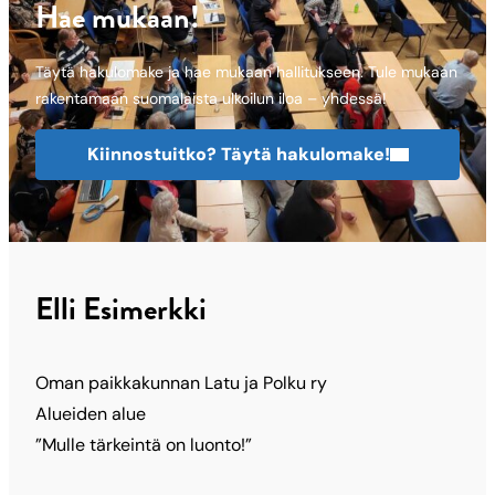
Hae mukaan!
Täytä hakulomake ja hae mukaan hallitukseen. Tule mukaan
rakentamaan suomalaista ulkoilun iloa – yhdessä!
Kiinnostuitko? Täytä hakulomake!
Elli Esimerkki
Oman paikkakunnan Latu ja Polku ry
Alueiden alue
”Mulle tärkeintä on luonto!”