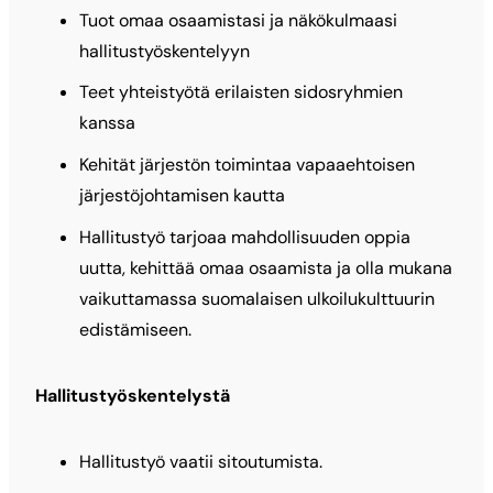
Tuot omaa osaamistasi ja näkökulmaasi
hallitustyöskentelyyn
Teet yhteistyötä erilaisten sidosryhmien
kanssa
Kehität järjestön toimintaa vapaaehtoisen
järjestöjohtamisen kautta
Hallitustyö tarjoaa mahdollisuuden oppia
uutta, kehittää omaa osaamista ja olla mukana
vaikuttamassa suomalaisen ulkoilukulttuurin
edistämiseen.
Hallitustyöskentelystä
Hallitustyö vaatii sitoutumista.