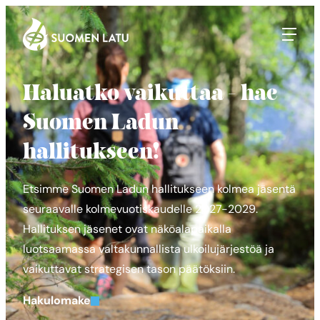
Suomen Latu
Siirry
suoraan
sisältöön
Haluatko vaikuttaa – hae
Suomen Ladun
hallitukseen!
Etsimme Suomen Ladun hallitukseen kolmea jäsentä
seuraavalle kolmevuotiskaudelle 2027-2029.
Hallituksen jäsenet ovat näköalapaikalla
luotsaamassa valtakunnallista ulkoilujärjestöä ja
vaikuttavat strategisen tason päätöksiin.
Hakulomake