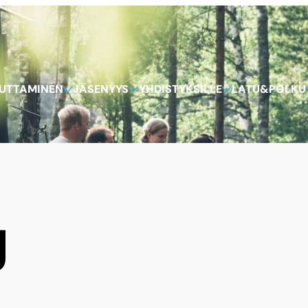
KUTTAMINEN
JÄSENYYS
YHDISTYKSILLE
LATU&POLKU