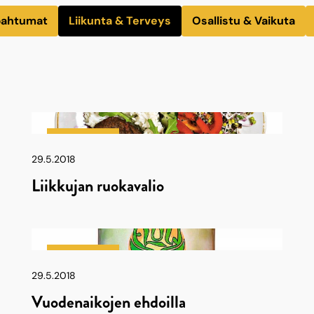
pahtumat
Liikunta & Terveys
Osallistu & Vaikuta
Latu & Polku
29.5.2018
Liikkujan ruokavalio
Latu & Polku
29.5.2018
Vuodenaikojen ehdoilla