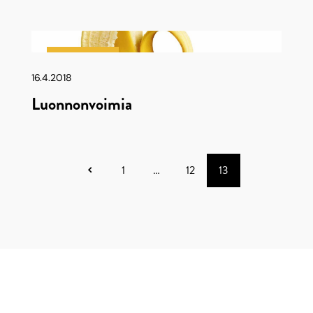
Latu & Polku
16.4.2018
Luonnonvoimia
1
…
12
13