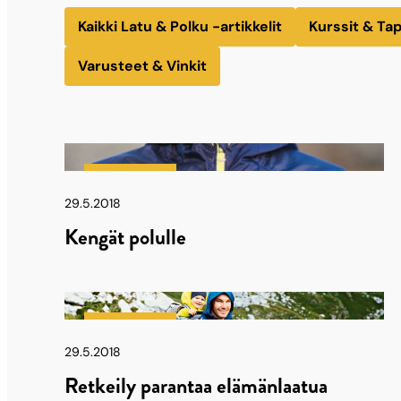
&
Kaikki Latu & Polku -artikkelit
Kurssit & Ta
Varusteet & Vinkit
Polku
Latu & Polku
29.5.2018
Kengät polulle
Latu & Polku
29.5.2018
Retkeily parantaa elämänlaatua