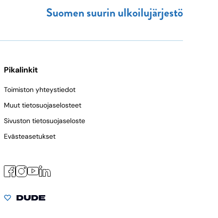
Suomen suurin ulkoilujärjestö
Pikalinkit
Toimiston yhteystiedot
Muut tietosuojaselosteet
Sivuston tietosuojaseloste
Evästeasetukset
Facebook
Instagram
LinkedIn
YouTube