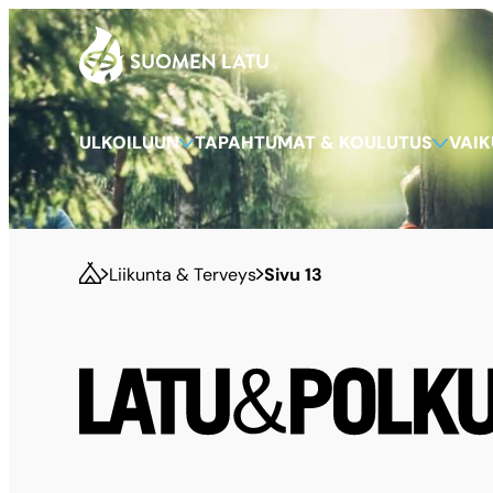
Suomen Latu
Siirry
suoraan
sisältöön
ULKOILUUN
TAPAHTUMAT & KOULUTUS
VAI
Liikunta & Terveys
Sivu 13
Latu