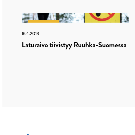
Latu & Polku
16.4.2018
Laturaivo tiivistyy Ruuhka-Suomessa
Artikkelien
sivutus