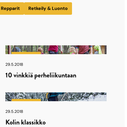
Repparit
Retkeily & Luonto
Latu & Polku
29.5.2018
10 vinkkiä perheliikuntaan
Latu & Polku
29.5.2018
Kolin klassikko