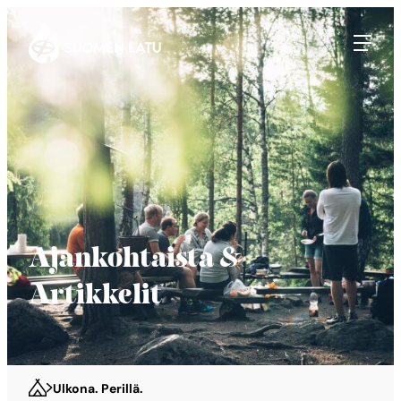
Suomen Latu
Siirry
suoraan
sisältöön
Ajankohtaista &
Artikkelit
Ulkona. Perillä.