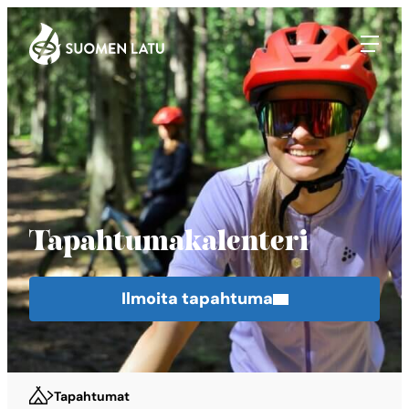
Suomen Latu
Siirry
suoraan
sisältöön
Tapahtumakalenteri
Ilmoita tapahtuma
Tapahtumat