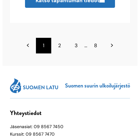
Katso tapahtuman tiedot
1
2
3
...
8
Suomen suurin ulkoilujärjestö
Yhteystiedot
Jäsenasiat: 09 8567 7450
Kurssit: 09 8567 7470