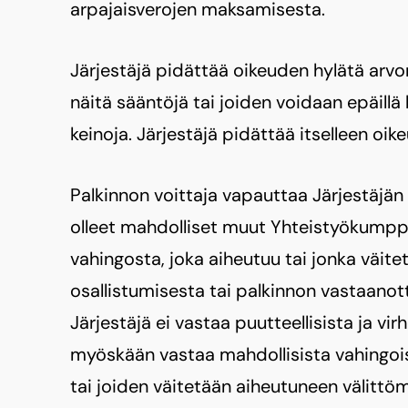
arpajaisverojen maksamisesta.
Järjestäjä pidättää oikeuden hylätä arvo
näitä sääntöjä tai joiden voidaan epäillä
keinoja. Järjestäjä pidättää itselleen oi
Palkinnon voittaja vapauttaa Järjestäj
olleet mahdolliset muut Yhteistyökumppa
vahingosta, joka aiheutuu tai jonka väi
osallistumisesta tai palkinnon vastaanot
Järjestäjä ei vastaa puutteellisista ja virh
myöskään vastaa mahdollisista vahingois
tai joiden väitetään aiheutuneen välittömä