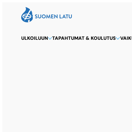
Suomen Latu
Siirry
suoraan
sisältöön
ULKOILUUN
TAPAHTUMAT & KOULUTUS
VAI