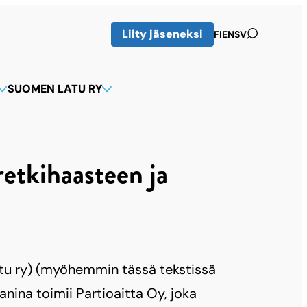
Liity jäseneksi
VAIHDA
ENGLISH:
SVENSKA:
FI
EN
SV
KIELI
VAIHDA
VAIHDA
SUOMEKSI
KIELI
KIELI
KIELEEN
KIELEEN
SUOMEN LATU RY
ENGLISH
SVENSKA
etkihaasteen ja
atu ry) (myöhemmin tässä tekstissä
anina toimii Partioaitta Oy, joka