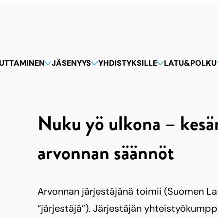
KUTTAMINEN
JÄSENYYS
YHDISTYKSILLE
LATU&POLKU
Nuku yö ulkona – kesär
arvonnan säännöt
Arvonnan järjestäjänä toimii (Suomen L
“järjestäjä”). Järjestäjän yhteistyökumpp