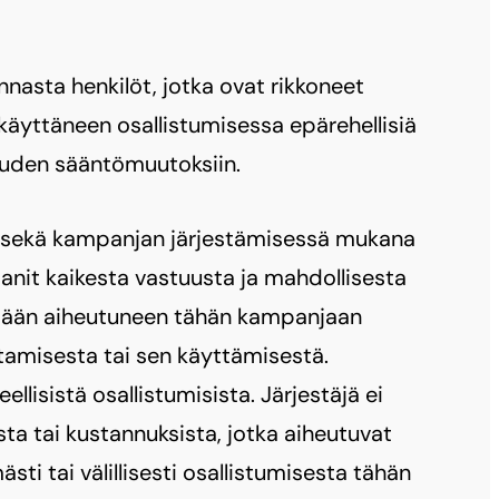
nnasta henkilöt, jotka ovat rikkoneet
 käyttäneen osallistumisessa epärehellisiä
keuden sääntömuutoksiin.
än sekä kampanjan järjestämisessä mukana
nit kaikesta vastuusta ja mahdollisesta
tetään aiheutuneen tähän kampanjaan
tamisesta tai sen käyttämisestä.
eellisistä osallistumisista. Järjestäjä ei
ta tai kustannuksista, jotka aiheutuvat
sti tai välillisesti osallistumisesta tähän