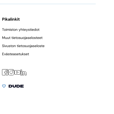
Pikalinkit
Toimiston yhteystiedot
Muut tietosuojaselosteet
Sivuston tietosuojaseloste
Evästeasetukset
Facebook
Instagram
LinkedIn
YouTube